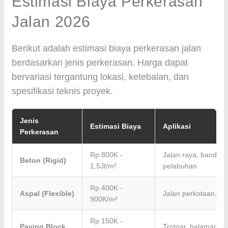
Estimasi Biaya Perkerasan
Jalan 2026
Berikut adalah estimasi biaya perkerasan jalan
berdasarkan jenis perkerasan. Harga dapat
bervariasi tergantung lokasi, ketebalan, dan
spesifikasi teknis proyek.
Jenis
Estimasi Biaya
Aplikasi
Perkerasan
Rp 800K -
Jalan raya, bandara
Beton (Rigid)
1,5Jt/m²
pelabuhan
Rp 400K -
Aspal (Flexible)
Jalan perkotaan, p
900K/m²
Rp 150K -
Paving Block
Trotoar, halaman, pa