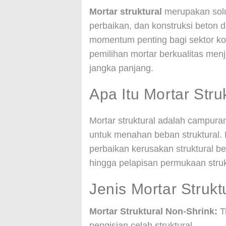
Mortar struktural
merupakan solu
perbaikan, dan konstruksi beton 
momentum penting bagi sektor ko
pemilihan mortar berkualitas menj
jangka panjang.
Apa Itu Mortar Stru
Mortar struktural adalah campura
untuk menahan beban struktural. P
perbaikan kerusakan struktural b
hingga pelapisan permukaan struk
Jenis Mortar Strukt
Mortar Struktural Non-Shrink:
Ti
pengisian celah struktural.