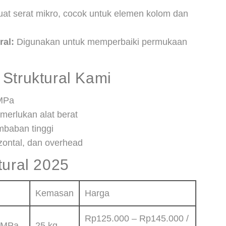
at serat mikro, cocok untuk elemen kolom dan
ral:
Digunakan untuk memperbaiki permukaan
Struktural Kami
 MPa
merlukan alat berat
mbaban tinggi
izontal, dan overhead
tural 2025
Kemasan
Harga
Rp125.000 – Rp145.000 /
0 MPa
25 kg