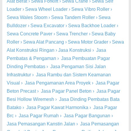
Alat Berat
›
Sewa Forklift
›
Sewa Crane
›
Sewa Self
Loader
›
Sewa Wheel Loader
›
Sewa Vibro Roller
›
Sewa Wales Stoom
›
Sewa Tandem Roller
›
Sewa
Bulldozer
›
Sewa Excavator
›
Sewa Backhoe Loader
›
Sewa Concrete Paver
›
Sewa Trencher
›
Sewa Baby
Roller
›
Sewa Alat Pancang
›
Sewa Motor Grader
›
Sewa
Alat Konstruksi Ringan
›
Jasa Konstruksi
›
Jasa
Pembatas & Pengaman
›
Jasa Pembuatan Pagar
Dinding Pembatas
›
Jasa Pengaman Sisi Jalan
Infrastruktur
›
Jasa Rambu dan Sistem Keamanan
Visual
›
Jasa Pengamanan Area Proyek
›
Jasa Pagar
Beton Precast
›
Jasa Pagar Panel Beton
›
Jasa Pagar
Besi Hollow Wiremesh
›
Jasa Dinding Pembatas Bata
Batako
›
Jasa Pagar Kawat Harmonika
›
Jasa Pagar
Brc
›
Jasa Pagar Rumah
›
Jasa Pagar Bangunan
›
Jasa Pemasangan Kanstin Jalan
›
Jasa Pemasangan