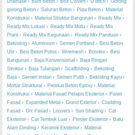
Drainase
›
Buis Beton
›
Box Culvert
›
U ditch
›
Gorong
gorong Beton
›
Saluran Beton
›
Pipa Beton
›
Material
Konstruksi
›
Material Struktur Bangunan
›
Ready Mix
›
Ready Mix Lokasi
›
Ready Mix Mutu
›
Ready Mix
Plant
›
Ready Mix Kegunaan
›
Ready Mix Panduan
›
Bekisting
›
Aluminium
›
Semen Portland
›
Besi Beton
Ulir
›
Besi Beton Polos
›
Wiremesh
›
Bondex
›
Besi
Bangunan
›
Baja Konvensional
›
Baja Ringan
Struktur
›
Baja Tulangan
›
Scaffolding
›
Bekisting
Baja
›
Semen Instan
›
Semen Putih
›
Bekisting Kayu
›
Mortar Struktural
›
Perekat Beton Epoxy
›
Material
Konstruksi
›
Material Fasad Pelapis Eksterior
›
Panel
Fasad
›
Expanded Metal
›
Granit Exterior
›
Cladding
Fasad
›
Grc Fasad
›
Louvers
›
Sun Shading
›
Cat
Eksterior
›
Cat Tembok Luar
›
Plester Eksterior
›
Batu
Alam Dinding
›
Keramik Eksterior
›
Material