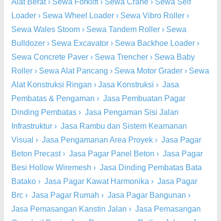
Alat Berat
›
Sewa Forklift
›
Sewa Crane
›
Sewa Self
Loader
›
Sewa Wheel Loader
›
Sewa Vibro Roller
›
Sewa Wales Stoom
›
Sewa Tandem Roller
›
Sewa
Bulldozer
›
Sewa Excavator
›
Sewa Backhoe Loader
›
Sewa Concrete Paver
›
Sewa Trencher
›
Sewa Baby
Roller
›
Sewa Alat Pancang
›
Sewa Motor Grader
›
Sewa
Alat Konstruksi Ringan
›
Jasa Konstruksi
›
Jasa
Pembatas & Pengaman
›
Jasa Pembuatan Pagar
Dinding Pembatas
›
Jasa Pengaman Sisi Jalan
Infrastruktur
›
Jasa Rambu dan Sistem Keamanan
Visual
›
Jasa Pengamanan Area Proyek
›
Jasa Pagar
Beton Precast
›
Jasa Pagar Panel Beton
›
Jasa Pagar
Besi Hollow Wiremesh
›
Jasa Dinding Pembatas Bata
Batako
›
Jasa Pagar Kawat Harmonika
›
Jasa Pagar
Brc
›
Jasa Pagar Rumah
›
Jasa Pagar Bangunan
›
Jasa Pemasangan Kanstin Jalan
›
Jasa Pemasangan