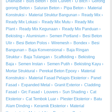
Drainase
›
Buis Beton
›
Box Culvert
›
U ditch
›
Gorong
gorong Beton
›
Saluran Beton
›
Pipa Beton
›
Material
Konstruksi
›
Material Struktur Bangunan
›
Ready Mix
›
Ready Mix Lokasi
›
Ready Mix Mutu
›
Ready Mix
Plant
›
Ready Mix Kegunaan
›
Ready Mix Panduan
›
Bekisting
›
Aluminium
›
Semen Portland
›
Besi Beton
Ulir
›
Besi Beton Polos
›
Wiremesh
›
Bondex
›
Besi
Bangunan
›
Baja Konvensional
›
Baja Ringan
Struktur
›
Baja Tulangan
›
Scaffolding
›
Bekisting
Baja
›
Semen Instan
›
Semen Putih
›
Bekisting Kayu
›
Mortar Struktural
›
Perekat Beton Epoxy
›
Material
Konstruksi
›
Material Fasad Pelapis Eksterior
›
Panel
Fasad
›
Expanded Metal
›
Granit Exterior
›
Cladding
Fasad
›
Grc Fasad
›
Louvers
›
Sun Shading
›
Cat
Eksterior
›
Cat Tembok Luar
›
Plester Eksterior
›
Batu
Alam Dinding
›
Keramik Eksterior
›
Material