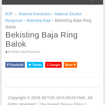
›
BJR
Material Konstruksi
›
Material Struktur
Bekisting Baja Ring
Bangunan
›
Bekisting Baja
›
Balok
Bekisting Baja Ring
Balok
By
Beton Jaya Readymix
Facebook
Twitter
Google
More
Copyright ©
2026
. All
BETON JAYA READYMIX
rights reserved. |
|
|
Disclaimer
Privacy Policy