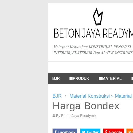
Melayani Kebutuhan KONSTRUKSI, RENOVASI,
INTERIOR, EKSTERIOR Dan ALAT KONSTRUKS
BJR
PRODUK
MATERIAL
›
BJR
Material Konstruksi
›
Material
Harga Bondex
By
Beton Jaya Readymix
Facebook
Twitter
Google
M