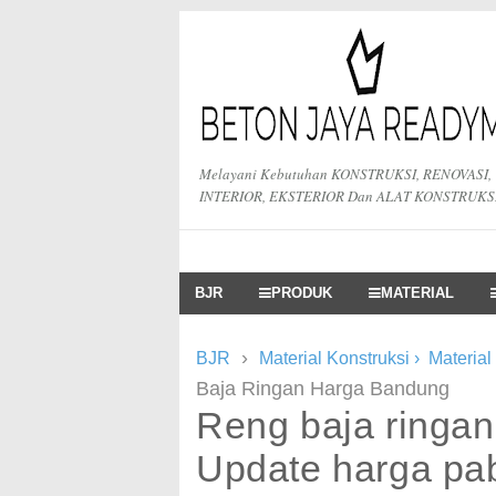
Melayani Kebutuhan KONSTRUKSI, RENOVASI,
INTERIOR, EKSTERIOR Dan ALAT KONSTRUKS
BJR
PRODUK
MATERIAL
›
BJR
Material Konstruksi
›
Material
Baja Ringan Harga Bandung
Reng baja ringa
Update harga pab