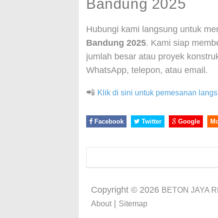
Bandung 2025
Hubungi kami langsung untuk m
Bandung 2025
. Kami siap membe
jumlah besar atau proyek konstruks
WhatsApp, telepon, atau email.
📲
Klik di sini untuk pemesanan lan
Facebook
Twitter
Google
M
Copyright ©
2026
BETON JAYA 
|
About
Sitemap