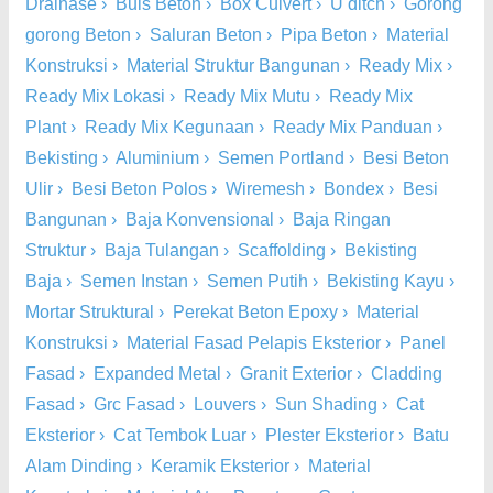
Drainase
›
Buis Beton
›
Box Culvert
›
U ditch
›
Gorong
gorong Beton
›
Saluran Beton
›
Pipa Beton
›
Material
Konstruksi
›
Material Struktur Bangunan
›
Ready Mix
›
Ready Mix Lokasi
›
Ready Mix Mutu
›
Ready Mix
Plant
›
Ready Mix Kegunaan
›
Ready Mix Panduan
›
Bekisting
›
Aluminium
›
Semen Portland
›
Besi Beton
Ulir
›
Besi Beton Polos
›
Wiremesh
›
Bondex
›
Besi
Bangunan
›
Baja Konvensional
›
Baja Ringan
Struktur
›
Baja Tulangan
›
Scaffolding
›
Bekisting
Baja
›
Semen Instan
›
Semen Putih
›
Bekisting Kayu
›
Mortar Struktural
›
Perekat Beton Epoxy
›
Material
Konstruksi
›
Material Fasad Pelapis Eksterior
›
Panel
Fasad
›
Expanded Metal
›
Granit Exterior
›
Cladding
Fasad
›
Grc Fasad
›
Louvers
›
Sun Shading
›
Cat
Eksterior
›
Cat Tembok Luar
›
Plester Eksterior
›
Batu
Alam Dinding
›
Keramik Eksterior
›
Material