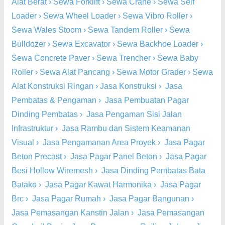
Alat Berat
›
Sewa Forklift
›
Sewa Crane
›
Sewa Self
Loader
›
Sewa Wheel Loader
›
Sewa Vibro Roller
›
Sewa Wales Stoom
›
Sewa Tandem Roller
›
Sewa
Bulldozer
›
Sewa Excavator
›
Sewa Backhoe Loader
›
Sewa Concrete Paver
›
Sewa Trencher
›
Sewa Baby
Roller
›
Sewa Alat Pancang
›
Sewa Motor Grader
›
Sewa
Alat Konstruksi Ringan
›
Jasa Konstruksi
›
Jasa
Pembatas & Pengaman
›
Jasa Pembuatan Pagar
Dinding Pembatas
›
Jasa Pengaman Sisi Jalan
Infrastruktur
›
Jasa Rambu dan Sistem Keamanan
Visual
›
Jasa Pengamanan Area Proyek
›
Jasa Pagar
Beton Precast
›
Jasa Pagar Panel Beton
›
Jasa Pagar
Besi Hollow Wiremesh
›
Jasa Dinding Pembatas Bata
Batako
›
Jasa Pagar Kawat Harmonika
›
Jasa Pagar
Brc
›
Jasa Pagar Rumah
›
Jasa Pagar Bangunan
›
Jasa Pemasangan Kanstin Jalan
›
Jasa Pemasangan