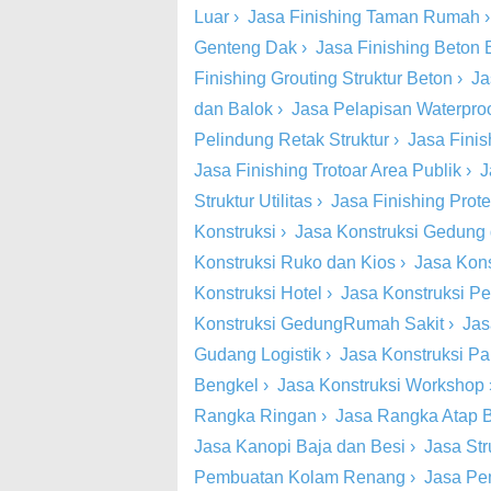
Luar
›
Jasa Finishing Taman Rumah
Genteng Dak
›
Jasa Finishing Beton
Finishing Grouting Struktur Beton
›
Ja
dan Balok
›
Jasa Pelapisan Waterproo
Pelindung Retak Struktur
›
Jasa Finish
Jasa Finishing Trotoar Area Publik
›
J
Struktur Utilitas
›
Jasa Finishing Prot
Konstruksi
›
Jasa Konstruksi Gedung
Konstruksi Ruko dan Kios
›
Jasa Kons
Konstruksi Hotel
›
Jasa Konstruksi Pe
Konstruksi GedungRumah Sakit
›
Jas
Gudang Logistik
›
Jasa Konstruksi Pa
Bengkel
›
Jasa Konstruksi Workshop
Rangka Ringan
›
Jasa Rangka Atap 
Jasa Kanopi Baja dan Besi
›
Jasa St
Pembuatan Kolam Renang
›
Jasa Pe