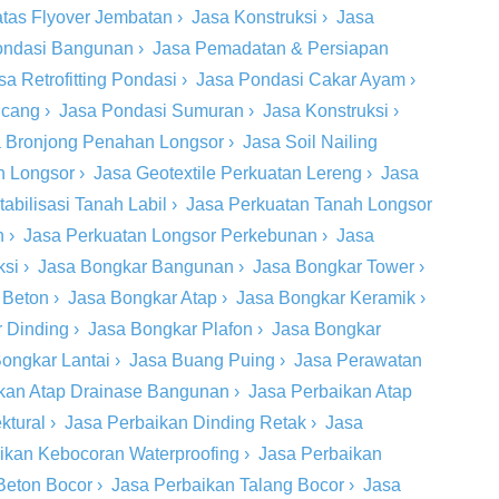
tas Flyover Jembatan
›
Jasa Konstruksi
›
Jasa
ondasi Bangunan
›
Jasa Pemadatan & Persiapan
sa Retrofitting Pondasi
›
Jasa Pondasi Cakar Ayam
›
ncang
›
Jasa Pondasi Sumuran
›
Jasa Konstruksi
›
 Bronjong Penahan Longsor
›
Jasa Soil Nailing
h Longsor
›
Jasa Geotextile Perkuatan Lereng
›
Jasa
tabilisasi Tanah Labil
›
Jasa Perkuatan Tanah Longsor
n
›
Jasa Perkuatan Longsor Perkebunan
›
Jasa
ksi
›
Jasa Bongkar Bangunan
›
Jasa Bongkar Tower
›
 Beton
›
Jasa Bongkar Atap
›
Jasa Bongkar Keramik
›
 Dinding
›
Jasa Bongkar Plafon
›
Jasa Bongkar
ongkar Lantai
›
Jasa Buang Puing
›
Jasa Perawatan
kan Atap Drainase Bangunan
›
Jasa Perbaikan Atap
ktural
›
Jasa Perbaikan Dinding Retak
›
Jasa
ikan Kebocoran Waterproofing
›
Jasa Perbaikan
Beton Bocor
›
Jasa Perbaikan Talang Bocor
›
Jasa