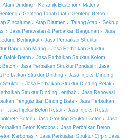
u Alam Dinding
›
Keramik Eksterior
›
Material
Genteng
›
Genteng Tanah Liat
›
Genteng Beton
›
tap Zincalume
›
Atap Bitumen
›
Talang Atap
›
Sekrup
si
›
Jasa Perawatan & Perbaikan Bangunan
›
Jasa
Gedung Bertingkat
›
Jasa Perbaikan Struktur
ktur Bangunan Miring
›
Jasa Perbaikan Struktur
om Balok Beton
›
Jasa Perbaikan Struktur Kolom
k Beton
›
Jasa Perbaikan Struktur Pondasi
›
Jasa
a Perbaikan Struktur Dinding
›
Jasa Injeksi Dinding
 Struktur
›
Jasa Perbaikan Struktur Dinding Retak
›
erbaikan Struktur Dinding Lembab
›
Jasa Renovasi
baikan Penggantian Dinding Bata
›
Jasa Perbaikan
n
›
Jasa Injeksi Beton Retak
›
Jasa Injeksi Retak
hotcrete Beton
›
Jasa Grouting Struktur Beton
›
Jasa
Perbaikan Beton Keropos
›
Jasa Perbaikan Beton
Beton Karbonasi
›
Jasa Perkuatan Struktur Cfrp
›
Jasa