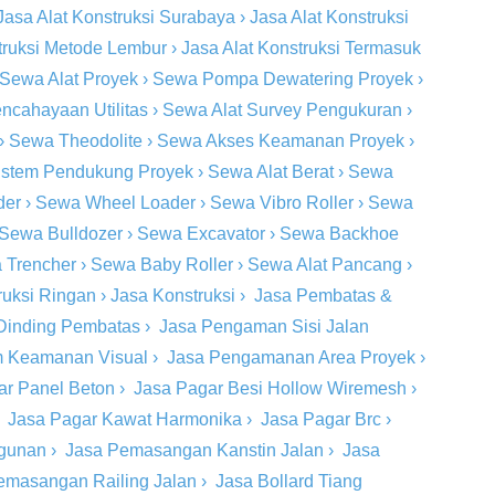
Jasa Alat Konstruksi Surabaya
›
Jasa Alat Konstruksi
truksi Metode Lembur
›
Jasa Alat Konstruksi Termasuk
Sewa Alat Proyek
›
Sewa Pompa Dewatering Proyek
›
ncahayaan Utilitas
›
Sewa Alat Survey Pengukuran
›
›
Sewa Theodolite
›
Sewa Akses Keamanan Proyek
›
stem Pendukung Proyek
›
Sewa Alat Berat
›
Sewa
der
›
Sewa Wheel Loader
›
Sewa Vibro Roller
›
Sewa
Sewa Bulldozer
›
Sewa Excavator
›
Sewa Backhoe
 Trencher
›
Sewa Baby Roller
›
Sewa Alat Pancang
›
ruksi Ringan
›
Jasa Konstruksi
›
Jasa Pembatas &
Dinding Pembatas
›
Jasa Pengaman Sisi Jalan
m Keamanan Visual
›
Jasa Pengamanan Area Proyek
›
ar Panel Beton
›
Jasa Pagar Besi Hollow Wiremesh
›
›
Jasa Pagar Kawat Harmonika
›
Jasa Pagar Brc
›
ngunan
›
Jasa Pemasangan Kanstin Jalan
›
Jasa
emasangan Railing Jalan
›
Jasa Bollard Tiang