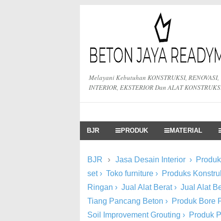
Melayani Kebutuhan KONSTRUKSI, RENOVASI,
INTERIOR, EKSTERIOR Dan ALAT KONSTRUKS
BJR
PRODUK
MATERIAL
›
BJR
Jasa Desain Interior
›
Produk 
set
›
Toko furniture
›
Produks Konstru
Ringan
›
Jual Alat Berat
›
Jual Alat 
Tiang Pancang Beton
›
Produk Bore P
Soil Improvement Grouting
›
Produk 