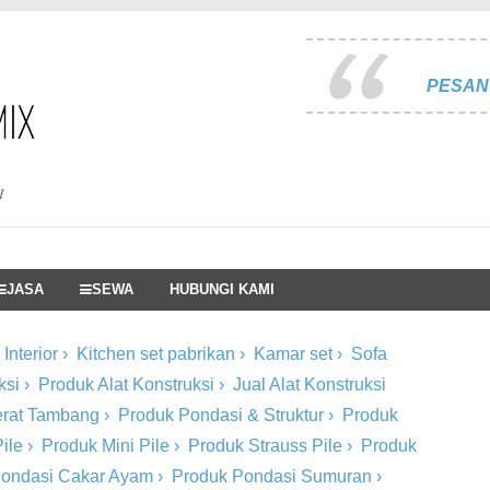
PESAN 
I
JASA
SEWA
HUBUNGI KAMI
Interior
›
Kitchen set pabrikan
›
Kamar set
›
Sofa
ksi
›
Produk Alat Konstruksi
›
Jual Alat Konstruksi
Berat Tambang
›
Produk Pondasi & Struktur
›
Produk
ile
›
Produk Mini Pile
›
Produk Strauss Pile
›
Produk
Pondasi Cakar Ayam
›
Produk Pondasi Sumuran
›