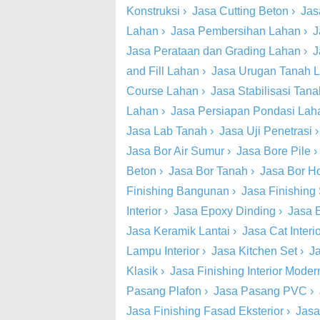
Konstruksi
›
Jasa Cutting Beton
›
Jas
Lahan
›
Jasa Pembersihan Lahan
›
J
Jasa Perataan dan Grading Lahan
›
J
and Fill Lahan
›
Jasa Urugan Tanah 
Course Lahan
›
Jasa Stabilisasi Tan
Lahan
›
Jasa Persiapan Pondasi Lah
Jasa Lab Tanah
›
Jasa Uji Penetrasi
Jasa Bor Air Sumur
›
Jasa Bore Pile
Beton
›
Jasa Bor Tanah
›
Jasa Bor Ho
Finishing Bangunan
›
Jasa Finishing 
Interior
›
Jasa Epoxy Dinding
›
Jasa 
Jasa Keramik Lantai
›
Jasa Cat Inter
Lampu Interior
›
Jasa Kitchen Set
›
Ja
Klasik
›
Jasa Finishing Interior Moder
Pasang Plafon
›
Jasa Pasang PVC
›
Jasa Finishing Fasad Eksterior
›
Jasa