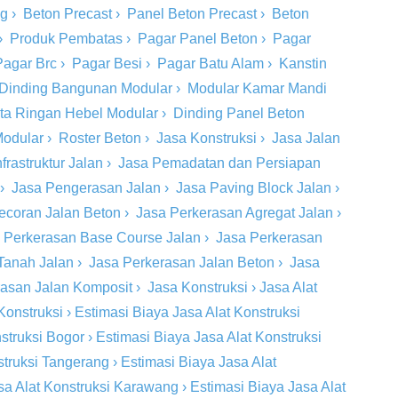
ng
›
Beton Precast
›
Panel Beton Precast
›
Beton
›
Produk Pembatas
›
Pagar Panel Beton
›
Pagar
Pagar Brc
›
Pagar Besi
›
Pagar Batu Alam
›
Kanstin
Dinding Bangunan Modular
›
Modular Kamar Mandi
ta Ringan Hebel Modular
›
Dinding Panel Beton
Modular
›
Roster Beton
›
Jasa Konstruksi
›
Jasa Jalan
rastruktur Jalan
›
Jasa Pemadatan dan Persiapan
›
Jasa Pengerasan Jalan
›
Jasa Paving Block Jalan
›
ecoran Jalan Beton
›
Jasa Perkerasan Agregat Jalan
›
 Perkerasan Base Course Jalan
›
Jasa Perkerasan
Tanah Jalan
›
Jasa Perkerasan Jalan Beton
›
Jasa
rasan Jalan Komposit
›
Jasa Konstruksi
›
Jasa Alat
Konstruksi
›
Estimasi Biaya Jasa Alat Konstruksi
struksi Bogor
›
Estimasi Biaya Jasa Alat Konstruksi
struksi Tangerang
›
Estimasi Biaya Jasa Alat
sa Alat Konstruksi Karawang
›
Estimasi Biaya Jasa Alat