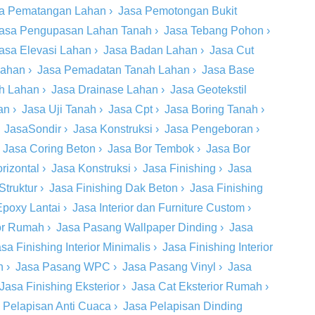
a Pematangan Lahan
›
Jasa Pemotongan Bukit
asa Pengupasan Lahan Tanah
›
Jasa Tebang Pohon
›
asa Elevasi Lahan
›
Jasa Badan Lahan
›
Jasa Cut
Lahan
›
Jasa Pemadatan Tanah Lahan
›
Jasa Base
ah Lahan
›
Jasa Drainase Lahan
›
Jasa Geotekstil
an
›
Jasa Uji Tanah
›
Jasa Cpt
›
Jasa Boring Tanah
›
›
JasaSondir
›
Jasa Konstruksi
›
Jasa Pengeboran
›
›
Jasa Coring Beton
›
Jasa Bor Tembok
›
Jasa Bor
rizontal
›
Jasa Konstruksi
›
Jasa Finishing
›
Jasa
Struktur
›
Jasa Finishing Dak Beton
›
Jasa Finishing
Epoxy Lantai
›
Jasa Interior dan Furniture Custom
›
ior Rumah
›
Jasa Pasang Wallpaper Dinding
›
Jasa
sa Finishing Interior Minimalis
›
Jasa Finishing Interior
n
›
Jasa Pasang WPC
›
Jasa Pasang Vinyl
›
Jasa
Jasa Finishing Eksterior
›
Jasa Cat Eksterior Rumah
›
 Pelapisan Anti Cuaca
›
Jasa Pelapisan Dinding