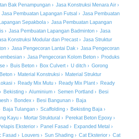
tan Bak Penampungan
›
Jasa Konstruksi Menara Air
›
›
Jasa Pembuatan Lapangan Futsal
›
Jasa Pembuatan
Lapangan Sepakbola
›
Jasa Pembuatan Lapangan
is
›
Jasa Pembuatan Lapangan Badminton
›
Jasa
asa Konstruksi Modular dan Precast
›
Jasa Struktur
ton
›
Jasa Pengecoran Lantai Dak
›
Jasa Pengecoran
 Pembesian
›
Jasa Pengecoran Kolom Beton
›
Produks
ase
›
Buis Beton
›
Box Culvert
›
U ditch
›
Gorong
 Beton
›
Material Konstruksi
›
Material Struktur
Lokasi
›
Ready Mix Mutu
›
Ready Mix Plant
›
Ready
›
Bekisting
›
Aluminium
›
Semen Portland
›
Besi
mesh
›
Bondex
›
Besi Bangunan
›
Baja
›
Baja Tulangan
›
Scaffolding
›
Bekisting Baja
›
ing Kayu
›
Mortar Struktural
›
Perekat Beton Epoxy
›
elapis Eksterior
›
Panel Fasad
›
Expanded Metal
›
c Fasad
›
Louvers
›
Sun Shading
›
Cat Eksterior
›
Cat