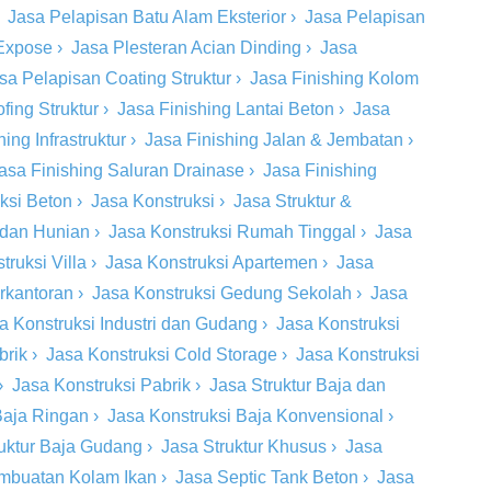
›
Jasa Pelapisan Batu Alam Eksterior
›
Jasa Pelapisan
 Expose
›
Jasa Plesteran Acian Dinding
›
Jasa
sa Pelapisan Coating Struktur
›
Jasa Finishing Kolom
fing Struktur
›
Jasa Finishing Lantai Beton
›
Jasa
ing Infrastruktur
›
Jasa Finishing Jalan & Jembatan
›
asa Finishing Saluran Drainase
›
Jasa Finishing
eksi Beton
›
Jasa Konstruksi
›
Jasa Struktur &
 dan Hunian
›
Jasa Konstruksi Rumah Tinggal
›
Jasa
truksi Villa
›
Jasa Konstruksi Apartemen
›
Jasa
rkantoran
›
Jasa Konstruksi Gedung Sekolah
›
Jasa
a Konstruksi Industri dan Gudang
›
Jasa Konstruksi
brik
›
Jasa Konstruksi Cold Storage
›
Jasa Konstruksi
›
Jasa Konstruksi Pabrik
›
Jasa Struktur Baja dan
Baja Ringan
›
Jasa Konstruksi Baja Konvensional
›
ruktur Baja Gudang
›
Jasa Struktur Khusus
›
Jasa
mbuatan Kolam Ikan
›
Jasa Septic Tank Beton
›
Jasa