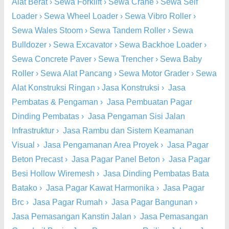
Alat Berat
›
Sewa Forklift
›
Sewa Crane
›
Sewa Self
Loader
›
Sewa Wheel Loader
›
Sewa Vibro Roller
›
Sewa Wales Stoom
›
Sewa Tandem Roller
›
Sewa
Bulldozer
›
Sewa Excavator
›
Sewa Backhoe Loader
›
Sewa Concrete Paver
›
Sewa Trencher
›
Sewa Baby
Roller
›
Sewa Alat Pancang
›
Sewa Motor Grader
›
Sewa
Alat Konstruksi Ringan
›
Jasa Konstruksi
›
Jasa
Pembatas & Pengaman
›
Jasa Pembuatan Pagar
Dinding Pembatas
›
Jasa Pengaman Sisi Jalan
Infrastruktur
›
Jasa Rambu dan Sistem Keamanan
Visual
›
Jasa Pengamanan Area Proyek
›
Jasa Pagar
Beton Precast
›
Jasa Pagar Panel Beton
›
Jasa Pagar
Besi Hollow Wiremesh
›
Jasa Dinding Pembatas Bata
Batako
›
Jasa Pagar Kawat Harmonika
›
Jasa Pagar
Brc
›
Jasa Pagar Rumah
›
Jasa Pagar Bangunan
›
Jasa Pemasangan Kanstin Jalan
›
Jasa Pemasangan