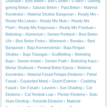
Drainase
›
Buis Beton
›
Box Culvert
›
U ditch
›
Gorong
gorong Beton
›
Saluran Beton
›
Pipa Beton
›
Material
Konstruksi
›
Material Struktur Bangunan
›
Ready Mix
›
Ready Mix Lokasi
›
Ready Mix Mutu
›
Ready Mix
Plant
›
Ready Mix Kegunaan
›
Ready Mix Panduan
›
Bekisting
›
Aluminium
›
Semen Portland
›
Besi Beton
Ulir
›
Besi Beton Polos
›
Wiremesh
›
Bondex
›
Besi
Bangunan
›
Baja Konvensional
›
Baja Ringan
Struktur
›
Baja Tulangan
›
Scaffolding
›
Bekisting
Baja
›
Semen Instan
›
Semen Putih
›
Bekisting Kayu
›
Mortar Struktural
›
Perekat Beton Epoxy
›
Material
Konstruksi
›
Material Fasad Pelapis Eksterior
›
Panel
Fasad
›
Expanded Metal
›
Granit Exterior
›
Cladding
Fasad
›
Grc Fasad
›
Louvers
›
Sun Shading
›
Cat
Eksterior
›
Cat Tembok Luar
›
Plester Eksterior
›
Batu
Alam Dinding
›
Keramik Eksterior
›
Material