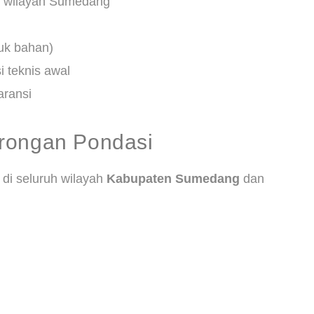
i wilayah Sumedang
suk bahan)
i teknis awal
aransi
rongan Pondasi
di seluruh wilayah
Kabupaten Sumedang
dan