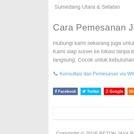
Sumedang Utara & Selatan
Cara Pemesanan J
Hubungi kami sekarang juga unt
Kami siap survei ke lokasi tanp
langsung. Cocok untuk kebutuhan
📞
Konsultasi dan Pemesanan via W
Facebook
Twitter
Google
M
Copyright ©
2026
BETON JAYA 