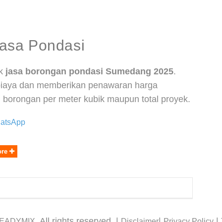
asa Pondasi
uk
jasa borongan pondasi Sumedang 2025
.
a biaya dan memberikan penawaran harga
 borongan per meter kubik maupun total proyek.
hatsApp
ore
. All rights reserved. |
|
|
READYMIX
Disclaimer
Privacy Policy