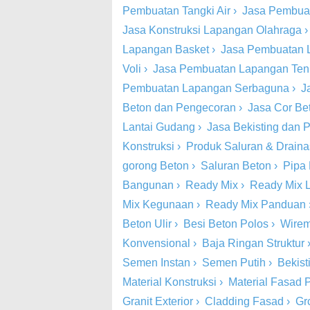
Pembuatan Tangki Air
›
Jasa Pembua
Jasa Konstruksi Lapangan Olahraga
Lapangan Basket
›
Jasa Pembuatan 
Voli
›
Jasa Pembuatan Lapangan Ten
Pembuatan Lapangan Serbaguna
›
J
Beton dan Pengecoran
›
Jasa Cor Be
Lantai Gudang
›
Jasa Bekisting dan
Konstruksi
›
Produk Saluran & Drain
gorong Beton
›
Saluran Beton
›
Pipa
Bangunan
›
Ready Mix
›
Ready Mix 
Mix Kegunaan
›
Ready Mix Panduan
Beton Ulir
›
Besi Beton Polos
›
Wire
Konvensional
›
Baja Ringan Struktur
Semen Instan
›
Semen Putih
›
Bekist
Material Konstruksi
›
Material Fasad P
Granit Exterior
›
Cladding Fasad
›
Gr