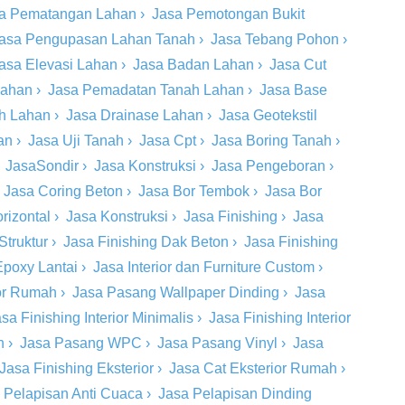
a Pematangan Lahan
›
Jasa Pemotongan Bukit
asa Pengupasan Lahan Tanah
›
Jasa Tebang Pohon
›
asa Elevasi Lahan
›
Jasa Badan Lahan
›
Jasa Cut
Lahan
›
Jasa Pemadatan Tanah Lahan
›
Jasa Base
ah Lahan
›
Jasa Drainase Lahan
›
Jasa Geotekstil
an
›
Jasa Uji Tanah
›
Jasa Cpt
›
Jasa Boring Tanah
›
›
JasaSondir
›
Jasa Konstruksi
›
Jasa Pengeboran
›
›
Jasa Coring Beton
›
Jasa Bor Tembok
›
Jasa Bor
rizontal
›
Jasa Konstruksi
›
Jasa Finishing
›
Jasa
Struktur
›
Jasa Finishing Dak Beton
›
Jasa Finishing
Epoxy Lantai
›
Jasa Interior dan Furniture Custom
›
ior Rumah
›
Jasa Pasang Wallpaper Dinding
›
Jasa
sa Finishing Interior Minimalis
›
Jasa Finishing Interior
n
›
Jasa Pasang WPC
›
Jasa Pasang Vinyl
›
Jasa
Jasa Finishing Eksterior
›
Jasa Cat Eksterior Rumah
›
 Pelapisan Anti Cuaca
›
Jasa Pelapisan Dinding