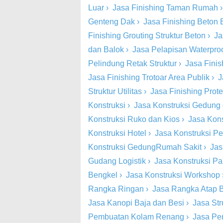
Luar
›
Jasa Finishing Taman Rumah
Genteng Dak
›
Jasa Finishing Beton
Finishing Grouting Struktur Beton
›
Ja
dan Balok
›
Jasa Pelapisan Waterproo
Pelindung Retak Struktur
›
Jasa Finish
Jasa Finishing Trotoar Area Publik
›
J
Struktur Utilitas
›
Jasa Finishing Prot
Konstruksi
›
Jasa Konstruksi Gedung
Konstruksi Ruko dan Kios
›
Jasa Kons
Konstruksi Hotel
›
Jasa Konstruksi Pe
Konstruksi GedungRumah Sakit
›
Jas
Gudang Logistik
›
Jasa Konstruksi Pa
Bengkel
›
Jasa Konstruksi Workshop
Rangka Ringan
›
Jasa Rangka Atap 
Jasa Kanopi Baja dan Besi
›
Jasa St
Pembuatan Kolam Renang
›
Jasa Pe