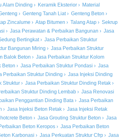
u Alam Dinding
›
Keramik Eksterior
›
Material
Genteng
›
Genteng Tanah Liat
›
Genteng Beton
›
tap Zincalume
›
Atap Bitumen
›
Talang Atap
›
Sekrup
si
›
Jasa Perawatan & Perbaikan Bangunan
›
Jasa
Gedung Bertingkat
›
Jasa Perbaikan Struktur
ktur Bangunan Miring
›
Jasa Perbaikan Struktur
om Balok Beton
›
Jasa Perbaikan Struktur Kolom
k Beton
›
Jasa Perbaikan Struktur Pondasi
›
Jasa
a Perbaikan Struktur Dinding
›
Jasa Injeksi Dinding
 Struktur
›
Jasa Perbaikan Struktur Dinding Retak
›
erbaikan Struktur Dinding Lembab
›
Jasa Renovasi
baikan Penggantian Dinding Bata
›
Jasa Perbaikan
n
›
Jasa Injeksi Beton Retak
›
Jasa Injeksi Retak
hotcrete Beton
›
Jasa Grouting Struktur Beton
›
Jasa
Perbaikan Beton Keropos
›
Jasa Perbaikan Beton
Beton Karbonasi
›
Jasa Perkuatan Struktur Cfrp
›
Jasa