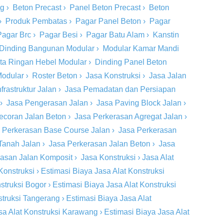
ng
›
Beton Precast
›
Panel Beton Precast
›
Beton
›
Produk Pembatas
›
Pagar Panel Beton
›
Pagar
Pagar Brc
›
Pagar Besi
›
Pagar Batu Alam
›
Kanstin
Dinding Bangunan Modular
›
Modular Kamar Mandi
ta Ringan Hebel Modular
›
Dinding Panel Beton
Modular
›
Roster Beton
›
Jasa Konstruksi
›
Jasa Jalan
rastruktur Jalan
›
Jasa Pemadatan dan Persiapan
›
Jasa Pengerasan Jalan
›
Jasa Paving Block Jalan
›
ecoran Jalan Beton
›
Jasa Perkerasan Agregat Jalan
›
 Perkerasan Base Course Jalan
›
Jasa Perkerasan
Tanah Jalan
›
Jasa Perkerasan Jalan Beton
›
Jasa
rasan Jalan Komposit
›
Jasa Konstruksi
›
Jasa Alat
Konstruksi
›
Estimasi Biaya Jasa Alat Konstruksi
struksi Bogor
›
Estimasi Biaya Jasa Alat Konstruksi
struksi Tangerang
›
Estimasi Biaya Jasa Alat
sa Alat Konstruksi Karawang
›
Estimasi Biaya Jasa Alat