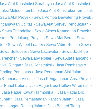
Jasa Alat Konstruksi Surabaya
›
Jasa Alat Konstruksi
truksi Metode Lembur
›
Jasa Alat Konstruksi Termasuk
Sewa Alat Proyek
›
Sewa Pompa Dewatering Proyek
›
ncahayaan Utilitas
›
Sewa Alat Survey Pengukuran
›
›
Sewa Theodolite
›
Sewa Akses Keamanan Proyek
›
stem Pendukung Proyek
›
Sewa Alat Berat
›
Sewa
der
›
Sewa Wheel Loader
›
Sewa Vibro Roller
›
Sewa
Sewa Bulldozer
›
Sewa Excavator
›
Sewa Backhoe
 Trencher
›
Sewa Baby Roller
›
Sewa Alat Pancang
›
ruksi Ringan
›
Jasa Konstruksi
›
Jasa Pembatas &
Dinding Pembatas
›
Jasa Pengaman Sisi Jalan
m Keamanan Visual
›
Jasa Pengamanan Area Proyek
›
ar Panel Beton
›
Jasa Pagar Besi Hollow Wiremesh
›
›
Jasa Pagar Kawat Harmonika
›
Jasa Pagar Brc
›
ngunan
›
Jasa Pemasangan Kanstin Jalan
›
Jasa
emasangan Railing Jalan
›
Jasa Bollard Tiang