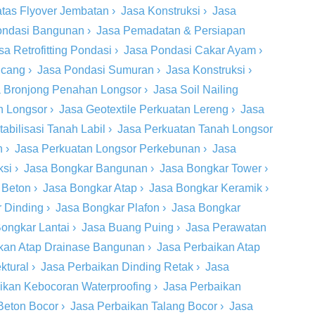
tas Flyover Jembatan
›
Jasa Konstruksi
›
Jasa
ondasi Bangunan
›
Jasa Pemadatan & Persiapan
sa Retrofitting Pondasi
›
Jasa Pondasi Cakar Ayam
›
ncang
›
Jasa Pondasi Sumuran
›
Jasa Konstruksi
›
 Bronjong Penahan Longsor
›
Jasa Soil Nailing
h Longsor
›
Jasa Geotextile Perkuatan Lereng
›
Jasa
tabilisasi Tanah Labil
›
Jasa Perkuatan Tanah Longsor
n
›
Jasa Perkuatan Longsor Perkebunan
›
Jasa
ksi
›
Jasa Bongkar Bangunan
›
Jasa Bongkar Tower
›
 Beton
›
Jasa Bongkar Atap
›
Jasa Bongkar Keramik
›
 Dinding
›
Jasa Bongkar Plafon
›
Jasa Bongkar
ongkar Lantai
›
Jasa Buang Puing
›
Jasa Perawatan
kan Atap Drainase Bangunan
›
Jasa Perbaikan Atap
ktural
›
Jasa Perbaikan Dinding Retak
›
Jasa
ikan Kebocoran Waterproofing
›
Jasa Perbaikan
Beton Bocor
›
Jasa Perbaikan Talang Bocor
›
Jasa