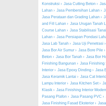
Konstruksi
›
Jasa Cutting Beton
›
Jas
Lahan
›
Jasa Pembersihan Lahan
›
J
Jasa Perataan dan Grading Lahan
›
J
and Fill Lahan
›
Jasa Urugan Tanah 
Course Lahan
›
Jasa Stabilisasi Tan
Lahan
›
Jasa Persiapan Pondasi Lah
Jasa Lab Tanah
›
Jasa Uji Penetrasi
Jasa Bor Air Sumur
›
Jasa Bore Pile
Beton
›
Jasa Bor Tanah
›
Jasa Bor Ho
Finishing Bangunan
›
Jasa Finishing 
Interior
›
Jasa Epoxy Dinding
›
Jasa 
Jasa Keramik Lantai
›
Jasa Cat Inter
Lampu Interior
›
Jasa Kitchen Set
›
Ja
Klasik
›
Jasa Finishing Interior Moder
Pasang Plafon
›
Jasa Pasang PVC
›
Jasa Finishing Fasad Eksterior
›
Jasa