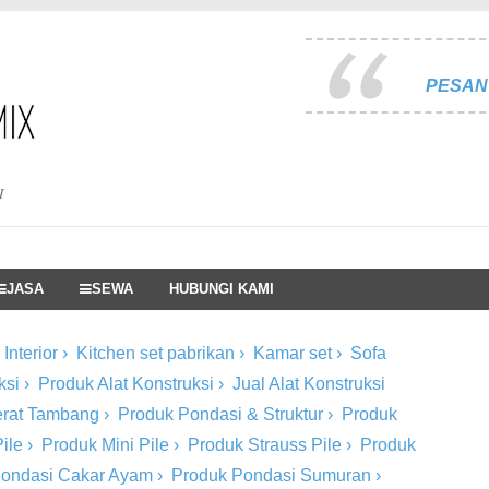
PESAN 
I
JASA
SEWA
HUBUNGI KAMI
Interior
›
Kitchen set pabrikan
›
Kamar set
›
Sofa
ksi
›
Produk Alat Konstruksi
›
Jual Alat Konstruksi
Berat Tambang
›
Produk Pondasi & Struktur
›
Produk
ile
›
Produk Mini Pile
›
Produk Strauss Pile
›
Produk
Pondasi Cakar Ayam
›
Produk Pondasi Sumuran
›