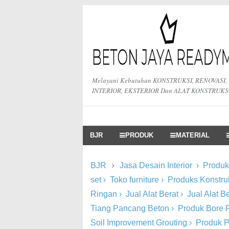
Melayani Kebutuhan KONSTRUKSI, RENOVASI,
INTERIOR, EKSTERIOR Dan ALAT KONSTRUKS
BJR
PRODUK
MATERIAL
›
BJR
Jasa Desain Interior
›
Produk 
set
›
Toko furniture
›
Produks Konstru
Ringan
›
Jual Alat Berat
›
Jual Alat 
Tiang Pancang Beton
›
Produk Bore P
Soil Improvement Grouting
›
Produk 