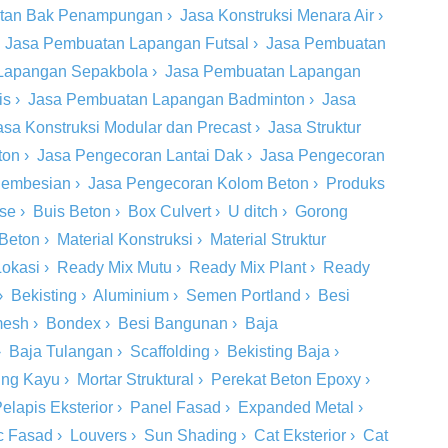
tan Bak Penampungan
›
Jasa Konstruksi Menara Air
›
›
Jasa Pembuatan Lapangan Futsal
›
Jasa Pembuatan
Lapangan Sepakbola
›
Jasa Pembuatan Lapangan
is
›
Jasa Pembuatan Lapangan Badminton
›
Jasa
asa Konstruksi Modular dan Precast
›
Jasa Struktur
ton
›
Jasa Pengecoran Lantai Dak
›
Jasa Pengecoran
 Pembesian
›
Jasa Pengecoran Kolom Beton
›
Produks
ase
›
Buis Beton
›
Box Culvert
›
U ditch
›
Gorong
 Beton
›
Material Konstruksi
›
Material Struktur
Lokasi
›
Ready Mix Mutu
›
Ready Mix Plant
›
Ready
›
Bekisting
›
Aluminium
›
Semen Portland
›
Besi
mesh
›
Bondex
›
Besi Bangunan
›
Baja
›
Baja Tulangan
›
Scaffolding
›
Bekisting Baja
›
ing Kayu
›
Mortar Struktural
›
Perekat Beton Epoxy
›
elapis Eksterior
›
Panel Fasad
›
Expanded Metal
›
c Fasad
›
Louvers
›
Sun Shading
›
Cat Eksterior
›
Cat