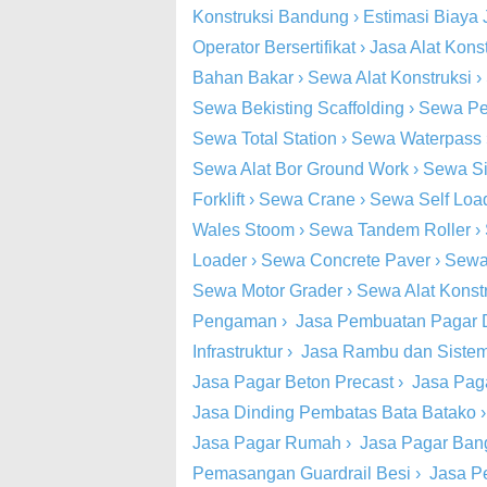
Konstruksi Bandung
›
Estimasi Biaya 
Operator Bersertifikat
›
Jasa Alat Kons
Bahan Bakar
›
Sewa Alat Konstruksi
›
Sewa Bekisting Scaffolding
›
Sewa Pe
Sewa Total Station
›
Sewa Waterpass
Sewa Alat Bor Ground Work
›
Sewa Si
Forklift
›
Sewa Crane
›
Sewa Self Loa
Wales Stoom
›
Sewa Tandem Roller
›
Loader
›
Sewa Concrete Paver
›
Sewa
Sewa Motor Grader
›
Sewa Alat Konst
Pengaman
›
Jasa Pembuatan Pagar 
Infrastruktur
›
Jasa Rambu dan Siste
Jasa Pagar Beton Precast
›
Jasa Pag
Jasa Dinding Pembatas Bata Batako
Jasa Pagar Rumah
›
Jasa Pagar Ba
Pemasangan Guardrail Besi
›
Jasa P