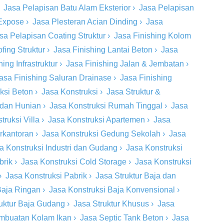
›
Jasa Pelapisan Batu Alam Eksterior
›
Jasa Pelapisan
 Expose
›
Jasa Plesteran Acian Dinding
›
Jasa
sa Pelapisan Coating Struktur
›
Jasa Finishing Kolom
fing Struktur
›
Jasa Finishing Lantai Beton
›
Jasa
ing Infrastruktur
›
Jasa Finishing Jalan & Jembatan
›
asa Finishing Saluran Drainase
›
Jasa Finishing
eksi Beton
›
Jasa Konstruksi
›
Jasa Struktur &
 dan Hunian
›
Jasa Konstruksi Rumah Tinggal
›
Jasa
truksi Villa
›
Jasa Konstruksi Apartemen
›
Jasa
rkantoran
›
Jasa Konstruksi Gedung Sekolah
›
Jasa
a Konstruksi Industri dan Gudang
›
Jasa Konstruksi
brik
›
Jasa Konstruksi Cold Storage
›
Jasa Konstruksi
›
Jasa Konstruksi Pabrik
›
Jasa Struktur Baja dan
Baja Ringan
›
Jasa Konstruksi Baja Konvensional
›
ruktur Baja Gudang
›
Jasa Struktur Khusus
›
Jasa
mbuatan Kolam Ikan
›
Jasa Septic Tank Beton
›
Jasa