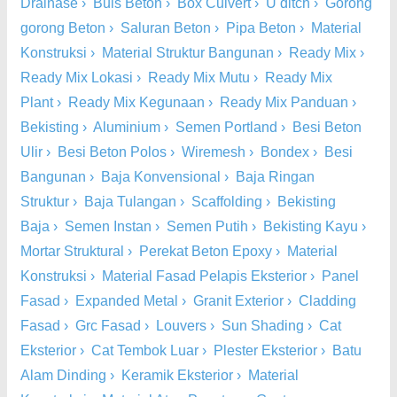
Drainase
›
Buis Beton
›
Box Culvert
›
U ditch
›
Gorong
gorong Beton
›
Saluran Beton
›
Pipa Beton
›
Material
Konstruksi
›
Material Struktur Bangunan
›
Ready Mix
›
Ready Mix Lokasi
›
Ready Mix Mutu
›
Ready Mix
Plant
›
Ready Mix Kegunaan
›
Ready Mix Panduan
›
Bekisting
›
Aluminium
›
Semen Portland
›
Besi Beton
Ulir
›
Besi Beton Polos
›
Wiremesh
›
Bondex
›
Besi
Bangunan
›
Baja Konvensional
›
Baja Ringan
Struktur
›
Baja Tulangan
›
Scaffolding
›
Bekisting
Baja
›
Semen Instan
›
Semen Putih
›
Bekisting Kayu
›
Mortar Struktural
›
Perekat Beton Epoxy
›
Material
Konstruksi
›
Material Fasad Pelapis Eksterior
›
Panel
Fasad
›
Expanded Metal
›
Granit Exterior
›
Cladding
Fasad
›
Grc Fasad
›
Louvers
›
Sun Shading
›
Cat
Eksterior
›
Cat Tembok Luar
›
Plester Eksterior
›
Batu
Alam Dinding
›
Keramik Eksterior
›
Material