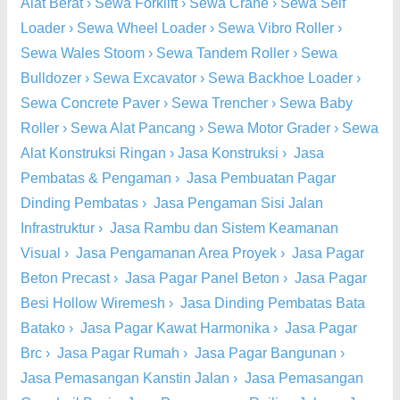
Alat Berat
›
Sewa Forklift
›
Sewa Crane
›
Sewa Self
Loader
›
Sewa Wheel Loader
›
Sewa Vibro Roller
›
Sewa Wales Stoom
›
Sewa Tandem Roller
›
Sewa
Bulldozer
›
Sewa Excavator
›
Sewa Backhoe Loader
›
Sewa Concrete Paver
›
Sewa Trencher
›
Sewa Baby
Roller
›
Sewa Alat Pancang
›
Sewa Motor Grader
›
Sewa
Alat Konstruksi Ringan
›
Jasa Konstruksi
›
Jasa
Pembatas & Pengaman
›
Jasa Pembuatan Pagar
Dinding Pembatas
›
Jasa Pengaman Sisi Jalan
Infrastruktur
›
Jasa Rambu dan Sistem Keamanan
Visual
›
Jasa Pengamanan Area Proyek
›
Jasa Pagar
Beton Precast
›
Jasa Pagar Panel Beton
›
Jasa Pagar
Besi Hollow Wiremesh
›
Jasa Dinding Pembatas Bata
Batako
›
Jasa Pagar Kawat Harmonika
›
Jasa Pagar
Brc
›
Jasa Pagar Rumah
›
Jasa Pagar Bangunan
›
Jasa Pemasangan Kanstin Jalan
›
Jasa Pemasangan