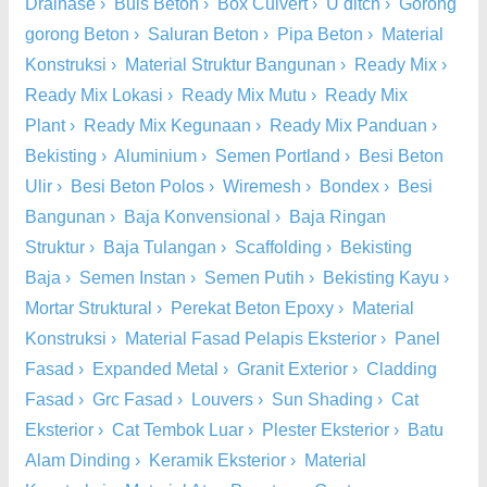
Drainase
›
Buis Beton
›
Box Culvert
›
U ditch
›
Gorong
gorong Beton
›
Saluran Beton
›
Pipa Beton
›
Material
Konstruksi
›
Material Struktur Bangunan
›
Ready Mix
›
Ready Mix Lokasi
›
Ready Mix Mutu
›
Ready Mix
Plant
›
Ready Mix Kegunaan
›
Ready Mix Panduan
›
Bekisting
›
Aluminium
›
Semen Portland
›
Besi Beton
Ulir
›
Besi Beton Polos
›
Wiremesh
›
Bondex
›
Besi
Bangunan
›
Baja Konvensional
›
Baja Ringan
Struktur
›
Baja Tulangan
›
Scaffolding
›
Bekisting
Baja
›
Semen Instan
›
Semen Putih
›
Bekisting Kayu
›
Mortar Struktural
›
Perekat Beton Epoxy
›
Material
Konstruksi
›
Material Fasad Pelapis Eksterior
›
Panel
Fasad
›
Expanded Metal
›
Granit Exterior
›
Cladding
Fasad
›
Grc Fasad
›
Louvers
›
Sun Shading
›
Cat
Eksterior
›
Cat Tembok Luar
›
Plester Eksterior
›
Batu
Alam Dinding
›
Keramik Eksterior
›
Material