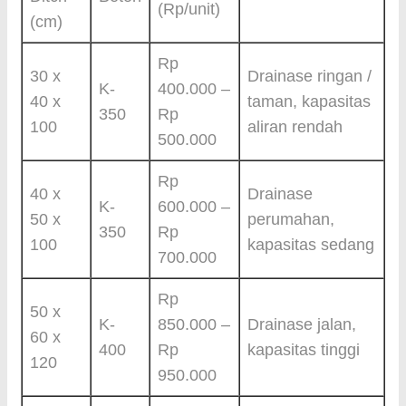
(Rp/unit)
(cm)
Rp
30 x
Drainase ringan /
K-
400.000 –
40 x
taman, kapasitas
350
Rp
100
aliran rendah
500.000
Rp
40 x
Drainase
K-
600.000 –
50 x
perumahan,
350
Rp
100
kapasitas sedang
700.000
Rp
50 x
K-
850.000 –
Drainase jalan,
60 x
400
Rp
kapasitas tinggi
120
950.000