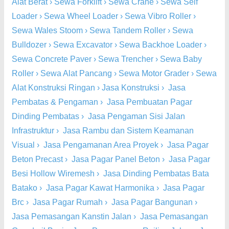
Alat Berat
›
Sewa Forklift
›
Sewa Crane
›
Sewa Self
Loader
›
Sewa Wheel Loader
›
Sewa Vibro Roller
›
Sewa Wales Stoom
›
Sewa Tandem Roller
›
Sewa
Bulldozer
›
Sewa Excavator
›
Sewa Backhoe Loader
›
Sewa Concrete Paver
›
Sewa Trencher
›
Sewa Baby
Roller
›
Sewa Alat Pancang
›
Sewa Motor Grader
›
Sewa
Alat Konstruksi Ringan
›
Jasa Konstruksi
›
Jasa
Pembatas & Pengaman
›
Jasa Pembuatan Pagar
Dinding Pembatas
›
Jasa Pengaman Sisi Jalan
Infrastruktur
›
Jasa Rambu dan Sistem Keamanan
Visual
›
Jasa Pengamanan Area Proyek
›
Jasa Pagar
Beton Precast
›
Jasa Pagar Panel Beton
›
Jasa Pagar
Besi Hollow Wiremesh
›
Jasa Dinding Pembatas Bata
Batako
›
Jasa Pagar Kawat Harmonika
›
Jasa Pagar
Brc
›
Jasa Pagar Rumah
›
Jasa Pagar Bangunan
›
Jasa Pemasangan Kanstin Jalan
›
Jasa Pemasangan