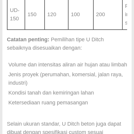
Pro
UD-
150
120
100
200
infr
150
ska
Catatan penting:
Pemilihan tipe U Ditch
sebaiknya disesuaikan dengan:
Volume dan intensitas aliran air hujan atau limbah
Jenis proyek (perumahan, komersial, jalan raya,
industri)
Kondisi tanah dan kemiringan lahan
Ketersediaan ruang pemasangan
Selain ukuran standar, U Ditch beton juga dapat
dibuat dengan spesifikasi custom sesuai