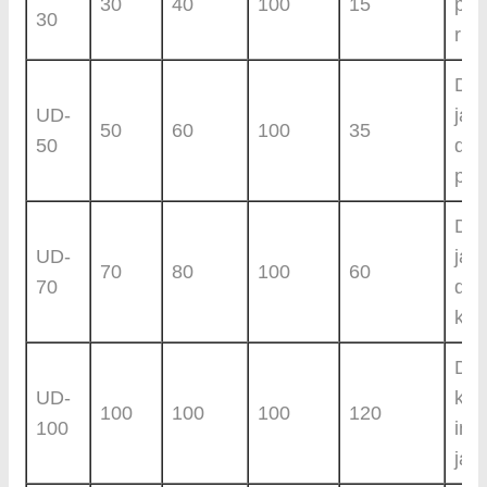
30
40
100
15
pe
30
rin
Dra
UD-
jala
50
60
100
35
50
dan
pe
Dra
UD-
jal
70
80
100
60
70
dan
kom
Dra
UD-
ka
100
100
100
120
100
ind
jal