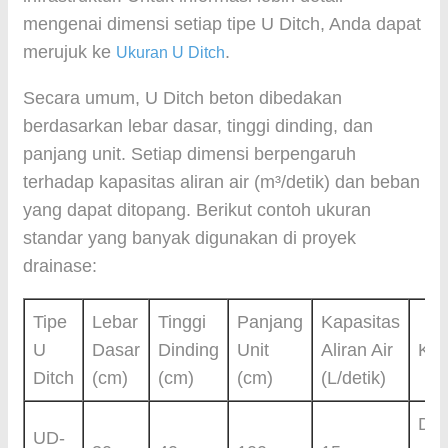
mengenai dimensi setiap tipe U Ditch, Anda dapat
merujuk ke
.
Ukuran U Ditch
Secara umum, U Ditch beton dibedakan
berdasarkan lebar dasar, tinggi dinding, dan
panjang unit. Setiap dimensi berpengaruh
terhadap kapasitas aliran air (m³/detik) dan beban
yang dapat ditopang. Berikut contoh ukuran
standar yang banyak digunakan di proyek
drainase:
Tipe
Lebar
Tinggi
Panjang
Kapasitas
U
Dasar
Dinding
Unit
Aliran Air
Ket
Ditch
(cm)
(cm)
(cm)
(L/detik)
Dra
UD-