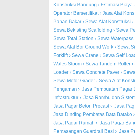
Konstruksi Bandung
›
Estimasi Biaya 
Operator Bersertifikat
›
Jasa Alat Kons
Bahan Bakar
›
Sewa Alat Konstruksi
›
Sewa Bekisting Scaffolding
›
Sewa Pe
Sewa Total Station
›
Sewa Waterpass
Sewa Alat Bor Ground Work
›
Sewa Si
Forklift
›
Sewa Crane
›
Sewa Self Loa
Wales Stoom
›
Sewa Tandem Roller
›
Loader
›
Sewa Concrete Paver
›
Sewa
Sewa Motor Grader
›
Sewa Alat Konst
Pengaman
›
Jasa Pembuatan Pagar 
Infrastruktur
›
Jasa Rambu dan Siste
Jasa Pagar Beton Precast
›
Jasa Pag
Jasa Dinding Pembatas Bata Batako
Jasa Pagar Rumah
›
Jasa Pagar Ba
Pemasangan Guardrail Besi
›
Jasa P