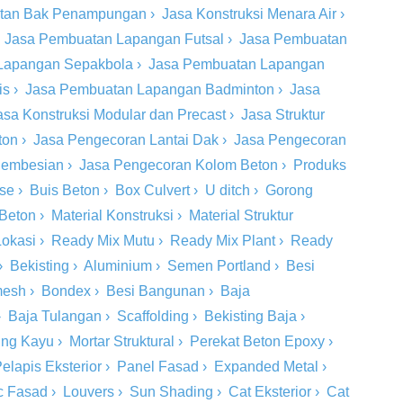
tan Bak Penampungan
›
Jasa Konstruksi Menara Air
›
›
Jasa Pembuatan Lapangan Futsal
›
Jasa Pembuatan
Lapangan Sepakbola
›
Jasa Pembuatan Lapangan
is
›
Jasa Pembuatan Lapangan Badminton
›
Jasa
asa Konstruksi Modular dan Precast
›
Jasa Struktur
ton
›
Jasa Pengecoran Lantai Dak
›
Jasa Pengecoran
 Pembesian
›
Jasa Pengecoran Kolom Beton
›
Produks
ase
›
Buis Beton
›
Box Culvert
›
U ditch
›
Gorong
 Beton
›
Material Konstruksi
›
Material Struktur
Lokasi
›
Ready Mix Mutu
›
Ready Mix Plant
›
Ready
›
Bekisting
›
Aluminium
›
Semen Portland
›
Besi
mesh
›
Bondex
›
Besi Bangunan
›
Baja
›
Baja Tulangan
›
Scaffolding
›
Bekisting Baja
›
ing Kayu
›
Mortar Struktural
›
Perekat Beton Epoxy
›
elapis Eksterior
›
Panel Fasad
›
Expanded Metal
›
c Fasad
›
Louvers
›
Sun Shading
›
Cat Eksterior
›
Cat