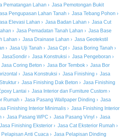
a Pematangan Lahan
›
Jasa Pemotongan Bukit
asa Pengupasan Lahan Tanah
›
Jasa Tebang Pohon
›
asa Elevasi Lahan
›
Jasa Badan Lahan
›
Jasa Cut
Lahan
›
Jasa Pemadatan Tanah Lahan
›
Jasa Base
ah Lahan
›
Jasa Drainase Lahan
›
Jasa Geotekstil
an
›
Jasa Uji Tanah
›
Jasa Cpt
›
Jasa Boring Tanah
›
›
JasaSondir
›
Jasa Konstruksi
›
Jasa Pengeboran
›
›
Jasa Coring Beton
›
Jasa Bor Tembok
›
Jasa Bor
rizontal
›
Jasa Konstruksi
›
Jasa Finishing
›
Jasa
Struktur
›
Jasa Finishing Dak Beton
›
Jasa Finishing
Epoxy Lantai
›
Jasa Interior dan Furniture Custom
›
ior Rumah
›
Jasa Pasang Wallpaper Dinding
›
Jasa
sa Finishing Interior Minimalis
›
Jasa Finishing Interior
n
›
Jasa Pasang WPC
›
Jasa Pasang Vinyl
›
Jasa
Jasa Finishing Eksterior
›
Jasa Cat Eksterior Rumah
›
 Pelapisan Anti Cuaca
›
Jasa Pelapisan Dinding