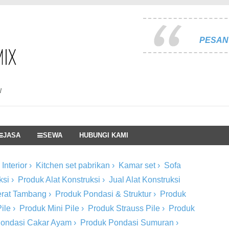
PESAN 
I
JASA
SEWA
HUBUNGI KAMI
Interior
›
Kitchen set pabrikan
›
Kamar set
›
Sofa
ksi
›
Produk Alat Konstruksi
›
Jual Alat Konstruksi
Berat Tambang
›
Produk Pondasi & Struktur
›
Produk
ile
›
Produk Mini Pile
›
Produk Strauss Pile
›
Produk
Pondasi Cakar Ayam
›
Produk Pondasi Sumuran
›