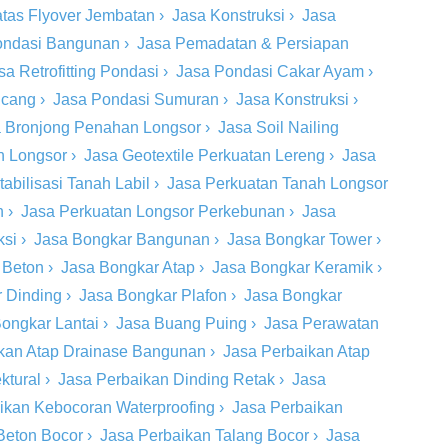
tas Flyover Jembatan
›
Jasa Konstruksi
›
Jasa
ondasi Bangunan
›
Jasa Pemadatan & Persiapan
sa Retrofitting Pondasi
›
Jasa Pondasi Cakar Ayam
›
ncang
›
Jasa Pondasi Sumuran
›
Jasa Konstruksi
›
 Bronjong Penahan Longsor
›
Jasa Soil Nailing
h Longsor
›
Jasa Geotextile Perkuatan Lereng
›
Jasa
tabilisasi Tanah Labil
›
Jasa Perkuatan Tanah Longsor
n
›
Jasa Perkuatan Longsor Perkebunan
›
Jasa
ksi
›
Jasa Bongkar Bangunan
›
Jasa Bongkar Tower
›
 Beton
›
Jasa Bongkar Atap
›
Jasa Bongkar Keramik
›
 Dinding
›
Jasa Bongkar Plafon
›
Jasa Bongkar
ongkar Lantai
›
Jasa Buang Puing
›
Jasa Perawatan
kan Atap Drainase Bangunan
›
Jasa Perbaikan Atap
ktural
›
Jasa Perbaikan Dinding Retak
›
Jasa
ikan Kebocoran Waterproofing
›
Jasa Perbaikan
Beton Bocor
›
Jasa Perbaikan Talang Bocor
›
Jasa