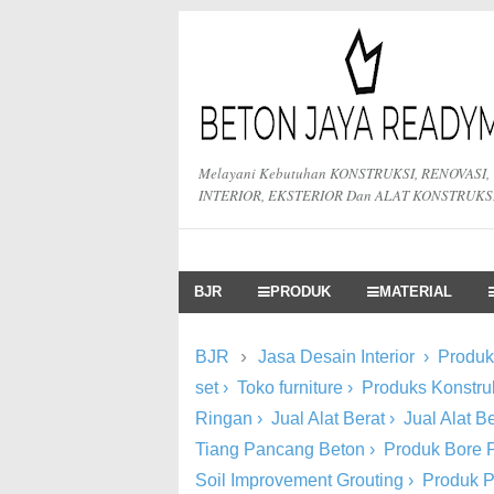
Melayani Kebutuhan KONSTRUKSI, RENOVASI,
INTERIOR, EKSTERIOR Dan ALAT KONSTRUKS
BJR
PRODUK
MATERIAL
›
BJR
Jasa Desain Interior
›
Produk 
set
›
Toko furniture
›
Produks Konstru
Ringan
›
Jual Alat Berat
›
Jual Alat 
Tiang Pancang Beton
›
Produk Bore P
Soil Improvement Grouting
›
Produk 