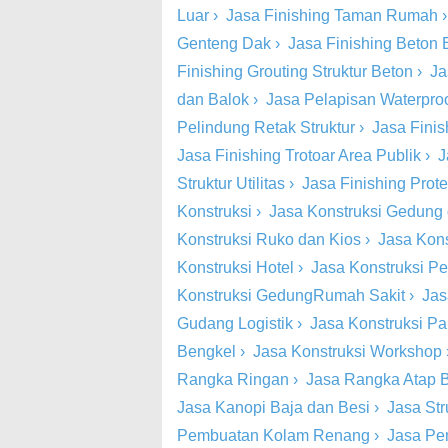
Luar
›
Jasa Finishing Taman Rumah
Genteng Dak
›
Jasa Finishing Beton
Finishing Grouting Struktur Beton
›
Ja
dan Balok
›
Jasa Pelapisan Waterproo
Pelindung Retak Struktur
›
Jasa Finish
Jasa Finishing Trotoar Area Publik
›
J
Struktur Utilitas
›
Jasa Finishing Prot
Konstruksi
›
Jasa Konstruksi Gedung
Konstruksi Ruko dan Kios
›
Jasa Kons
Konstruksi Hotel
›
Jasa Konstruksi Pe
Konstruksi GedungRumah Sakit
›
Jas
Gudang Logistik
›
Jasa Konstruksi Pa
Bengkel
›
Jasa Konstruksi Workshop
Rangka Ringan
›
Jasa Rangka Atap 
Jasa Kanopi Baja dan Besi
›
Jasa St
Pembuatan Kolam Renang
›
Jasa Pe