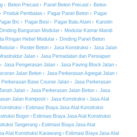
ng
›
Beton Precast
›
Panel Beton Precast
›
Beton
›
Produk Pembatas
›
Pagar Panel Beton
›
Pagar
Pagar Brc
›
Pagar Besi
›
Pagar Batu Alam
›
Kanstin
Dinding Bangunan Modular
›
Modular Kamar Mandi
ta Ringan Hebel Modular
›
Dinding Panel Beton
Modular
›
Roster Beton
›
Jasa Konstruksi
›
Jasa Jalan
rastruktur Jalan
›
Jasa Pemadatan dan Persiapan
›
Jasa Pengerasan Jalan
›
Jasa Paving Block Jalan
›
ecoran Jalan Beton
›
Jasa Perkerasan Agregat Jalan
›
 Perkerasan Base Course Jalan
›
Jasa Perkerasan
Tanah Jalan
›
Jasa Perkerasan Jalan Beton
›
Jasa
rasan Jalan Komposit
›
Jasa Konstruksi
›
Jasa Alat
Konstruksi
›
Estimasi Biaya Jasa Alat Konstruksi
struksi Bogor
›
Estimasi Biaya Jasa Alat Konstruksi
struksi Tangerang
›
Estimasi Biaya Jasa Alat
sa Alat Konstruksi Karawang
›
Estimasi Biaya Jasa Alat