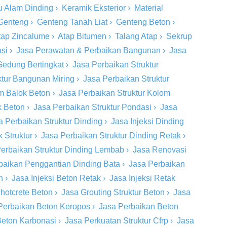
u Alam Dinding
›
Keramik Eksterior
›
Material
Genteng
›
Genteng Tanah Liat
›
Genteng Beton
›
tap Zincalume
›
Atap Bitumen
›
Talang Atap
›
Sekrup
si
›
Jasa Perawatan & Perbaikan Bangunan
›
Jasa
Gedung Bertingkat
›
Jasa Perbaikan Struktur
ktur Bangunan Miring
›
Jasa Perbaikan Struktur
om Balok Beton
›
Jasa Perbaikan Struktur Kolom
k Beton
›
Jasa Perbaikan Struktur Pondasi
›
Jasa
a Perbaikan Struktur Dinding
›
Jasa Injeksi Dinding
 Struktur
›
Jasa Perbaikan Struktur Dinding Retak
›
erbaikan Struktur Dinding Lembab
›
Jasa Renovasi
baikan Penggantian Dinding Bata
›
Jasa Perbaikan
n
›
Jasa Injeksi Beton Retak
›
Jasa Injeksi Retak
hotcrete Beton
›
Jasa Grouting Struktur Beton
›
Jasa
Perbaikan Beton Keropos
›
Jasa Perbaikan Beton
Beton Karbonasi
›
Jasa Perkuatan Struktur Cfrp
›
Jasa