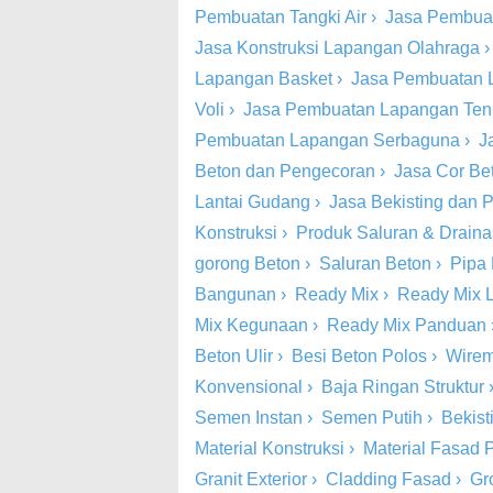
Pembuatan Tangki Air
›
Jasa Pembua
Jasa Konstruksi Lapangan Olahraga
Lapangan Basket
›
Jasa Pembuatan 
Voli
›
Jasa Pembuatan Lapangan Ten
Pembuatan Lapangan Serbaguna
›
J
Beton dan Pengecoran
›
Jasa Cor Be
Lantai Gudang
›
Jasa Bekisting dan
Konstruksi
›
Produk Saluran & Drain
gorong Beton
›
Saluran Beton
›
Pipa
Bangunan
›
Ready Mix
›
Ready Mix 
Mix Kegunaan
›
Ready Mix Panduan
Beton Ulir
›
Besi Beton Polos
›
Wire
Konvensional
›
Baja Ringan Struktur
Semen Instan
›
Semen Putih
›
Bekist
Material Konstruksi
›
Material Fasad P
Granit Exterior
›
Cladding Fasad
›
Gr