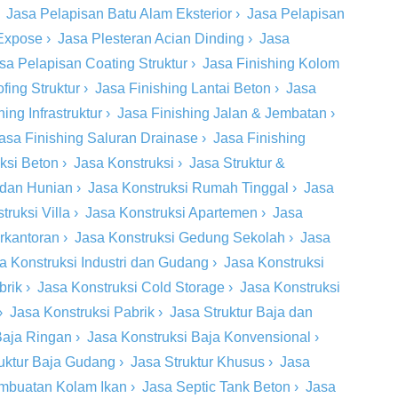
›
Jasa Pelapisan Batu Alam Eksterior
›
Jasa Pelapisan
 Expose
›
Jasa Plesteran Acian Dinding
›
Jasa
sa Pelapisan Coating Struktur
›
Jasa Finishing Kolom
fing Struktur
›
Jasa Finishing Lantai Beton
›
Jasa
ing Infrastruktur
›
Jasa Finishing Jalan & Jembatan
›
asa Finishing Saluran Drainase
›
Jasa Finishing
eksi Beton
›
Jasa Konstruksi
›
Jasa Struktur &
 dan Hunian
›
Jasa Konstruksi Rumah Tinggal
›
Jasa
truksi Villa
›
Jasa Konstruksi Apartemen
›
Jasa
rkantoran
›
Jasa Konstruksi Gedung Sekolah
›
Jasa
a Konstruksi Industri dan Gudang
›
Jasa Konstruksi
brik
›
Jasa Konstruksi Cold Storage
›
Jasa Konstruksi
›
Jasa Konstruksi Pabrik
›
Jasa Struktur Baja dan
Baja Ringan
›
Jasa Konstruksi Baja Konvensional
›
ruktur Baja Gudang
›
Jasa Struktur Khusus
›
Jasa
mbuatan Kolam Ikan
›
Jasa Septic Tank Beton
›
Jasa