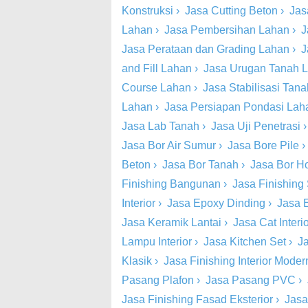
Konstruksi
›
Jasa Cutting Beton
›
Jas
Lahan
›
Jasa Pembersihan Lahan
›
J
Jasa Perataan dan Grading Lahan
›
J
and Fill Lahan
›
Jasa Urugan Tanah 
Course Lahan
›
Jasa Stabilisasi Tan
Lahan
›
Jasa Persiapan Pondasi Lah
Jasa Lab Tanah
›
Jasa Uji Penetrasi
Jasa Bor Air Sumur
›
Jasa Bore Pile
Beton
›
Jasa Bor Tanah
›
Jasa Bor Ho
Finishing Bangunan
›
Jasa Finishing 
Interior
›
Jasa Epoxy Dinding
›
Jasa 
Jasa Keramik Lantai
›
Jasa Cat Inter
Lampu Interior
›
Jasa Kitchen Set
›
Ja
Klasik
›
Jasa Finishing Interior Moder
Pasang Plafon
›
Jasa Pasang PVC
›
Jasa Finishing Fasad Eksterior
›
Jasa