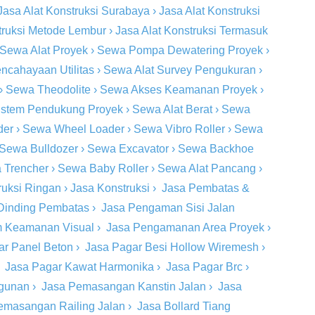
Jasa Alat Konstruksi Surabaya
›
Jasa Alat Konstruksi
truksi Metode Lembur
›
Jasa Alat Konstruksi Termasuk
Sewa Alat Proyek
›
Sewa Pompa Dewatering Proyek
›
ncahayaan Utilitas
›
Sewa Alat Survey Pengukuran
›
›
Sewa Theodolite
›
Sewa Akses Keamanan Proyek
›
stem Pendukung Proyek
›
Sewa Alat Berat
›
Sewa
der
›
Sewa Wheel Loader
›
Sewa Vibro Roller
›
Sewa
Sewa Bulldozer
›
Sewa Excavator
›
Sewa Backhoe
 Trencher
›
Sewa Baby Roller
›
Sewa Alat Pancang
›
ruksi Ringan
›
Jasa Konstruksi
›
Jasa Pembatas &
Dinding Pembatas
›
Jasa Pengaman Sisi Jalan
m Keamanan Visual
›
Jasa Pengamanan Area Proyek
›
ar Panel Beton
›
Jasa Pagar Besi Hollow Wiremesh
›
›
Jasa Pagar Kawat Harmonika
›
Jasa Pagar Brc
›
ngunan
›
Jasa Pemasangan Kanstin Jalan
›
Jasa
emasangan Railing Jalan
›
Jasa Bollard Tiang