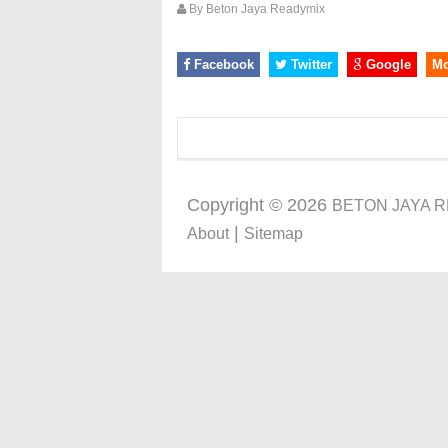
By
Beton Jaya Readymix
Facebook
Twitter
Google
M
Copyright ©
2026
BETON JAYA 
|
About
Sitemap