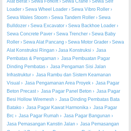
Alat Berat
›
Sewa Forklift
›
Sewa Crane
›
Sewa Self
Loader
›
Sewa Wheel Loader
›
Sewa Vibro Roller
›
Sewa Wales Stoom
›
Sewa Tandem Roller
›
Sewa
Bulldozer
›
Sewa Excavator
›
Sewa Backhoe Loader
›
Sewa Concrete Paver
›
Sewa Trencher
›
Sewa Baby
Roller
›
Sewa Alat Pancang
›
Sewa Motor Grader
›
Sewa
Alat Konstruksi Ringan
›
Jasa Konstruksi
›
Jasa
Pembatas & Pengaman
›
Jasa Pembuatan Pagar
Dinding Pembatas
›
Jasa Pengaman Sisi Jalan
Infrastruktur
›
Jasa Rambu dan Sistem Keamanan
Visual
›
Jasa Pengamanan Area Proyek
›
Jasa Pagar
Beton Precast
›
Jasa Pagar Panel Beton
›
Jasa Pagar
Besi Hollow Wiremesh
›
Jasa Dinding Pembatas Bata
Batako
›
Jasa Pagar Kawat Harmonika
›
Jasa Pagar
Brc
›
Jasa Pagar Rumah
›
Jasa Pagar Bangunan
›
Jasa Pemasangan Kanstin Jalan
›
Jasa Pemasangan