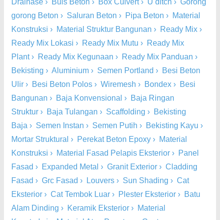
Drainase
›
Buis Beton
›
Box Culvert
›
U ditch
›
Gorong
gorong Beton
›
Saluran Beton
›
Pipa Beton
›
Material
Konstruksi
›
Material Struktur Bangunan
›
Ready Mix
›
Ready Mix Lokasi
›
Ready Mix Mutu
›
Ready Mix
Plant
›
Ready Mix Kegunaan
›
Ready Mix Panduan
›
Bekisting
›
Aluminium
›
Semen Portland
›
Besi Beton
Ulir
›
Besi Beton Polos
›
Wiremesh
›
Bondex
›
Besi
Bangunan
›
Baja Konvensional
›
Baja Ringan
Struktur
›
Baja Tulangan
›
Scaffolding
›
Bekisting
Baja
›
Semen Instan
›
Semen Putih
›
Bekisting Kayu
›
Mortar Struktural
›
Perekat Beton Epoxy
›
Material
Konstruksi
›
Material Fasad Pelapis Eksterior
›
Panel
Fasad
›
Expanded Metal
›
Granit Exterior
›
Cladding
Fasad
›
Grc Fasad
›
Louvers
›
Sun Shading
›
Cat
Eksterior
›
Cat Tembok Luar
›
Plester Eksterior
›
Batu
Alam Dinding
›
Keramik Eksterior
›
Material