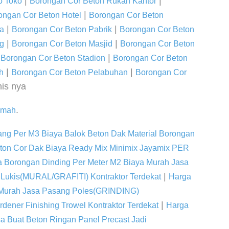
|
|
o Toko
Borongan Cor Beton Rukan Kantor
|
ongan Cor Beton Hotel
Borongan Cor Beton
|
|
la
Borongan Cor Beton Pabrik
Borongan Cor Beton
|
|
g
Borongan Cor Beton Masjid
Borongan Cor Beton
|
|
Borongan Cor Beton Stadion
Borongan Cor Beton
|
|
h
Borongan Cor Beton Pelabuhan
Borongan Cor
is nya
.
umah
ang Per M3 Biaya Balok Beton Dak Material Borongan
ton Cor Dak Biaya Ready Mix Minimix Jayamix PER
 Borongan Dinding Per Meter M2 Biaya Murah Jasa
|
 Lukis(MURAL/GRAFITI) Kontraktor Terdekat
Harga
a Murah Jasa Pasang Poles(GRINDING)
|
ener Finishing Trowel Kontraktor Terdekat
Harga
sa Buat Beton Ringan Panel Precast Jadi