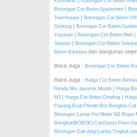
|
Kontrakan
Borongan Cor Beton Ruk
|
Borongan Cor Beton Apartemen
Bor
|
Townhouse
Borongan Cor Beton Vil
|
Gedung
Borongan Cor Beton Gudan
|
Yayasan
Borongan Cor Beton Mall
|
Stasiun
Borongan Cor Beton Sekola
dan bangunan sejen
Beton Bandara
Baca Juga :
Borongan Cor Beton R
Baca Juga :
Harga Cor Beton Bertul
|
Ready Mix Jayamix Murah
Harga Be
|
|
M3
Harga Cor Beton Dinding
Harga
Pasang Buat Plester Bor Bongkar Cat
Borongan Lantai Per Meter M2 Biay
Bongkar(BOBOK) Cat Epoxy Floor Hard
Borongan Dak Atap Lantai Tingkat Ja