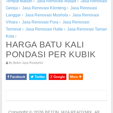
Tempat Ibadah
›
Jasa Renovasi Masjid
›
Jasa Renovasi
Gereja
›
Jasa Renovasi Klenteng
›
Jasa Renovasi
Langgar
›
Jasa Renovasi Mushola
›
Jasa Renovasi
Vihara
›
Jasa Renovasi Pura
›
Jasa Renovasi
Terminal
›
Jasa Renovasi Halte
›
Jasa Renovasi Taman
Kota
›
HARGA BATU KALI
PONDASI PER KUBIK
By
Beton Jaya Readymix
Facebook
Twitter
Google
More
Copyright ©
2026
. All
BETON JAYA READYMIX