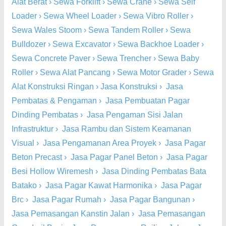
Alat Berat
›
Sewa Forklift
›
Sewa Crane
›
Sewa Self
Loader
›
Sewa Wheel Loader
›
Sewa Vibro Roller
›
Sewa Wales Stoom
›
Sewa Tandem Roller
›
Sewa
Bulldozer
›
Sewa Excavator
›
Sewa Backhoe Loader
›
Sewa Concrete Paver
›
Sewa Trencher
›
Sewa Baby
Roller
›
Sewa Alat Pancang
›
Sewa Motor Grader
›
Sewa
Alat Konstruksi Ringan
›
Jasa Konstruksi
›
Jasa
Pembatas & Pengaman
›
Jasa Pembuatan Pagar
Dinding Pembatas
›
Jasa Pengaman Sisi Jalan
Infrastruktur
›
Jasa Rambu dan Sistem Keamanan
Visual
›
Jasa Pengamanan Area Proyek
›
Jasa Pagar
Beton Precast
›
Jasa Pagar Panel Beton
›
Jasa Pagar
Besi Hollow Wiremesh
›
Jasa Dinding Pembatas Bata
Batako
›
Jasa Pagar Kawat Harmonika
›
Jasa Pagar
Brc
›
Jasa Pagar Rumah
›
Jasa Pagar Bangunan
›
Jasa Pemasangan Kanstin Jalan
›
Jasa Pemasangan