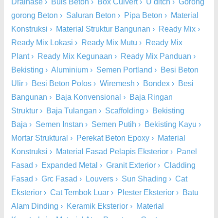
Drainase
›
Buis Beton
›
Box Culvert
›
U ditch
›
Gorong
gorong Beton
›
Saluran Beton
›
Pipa Beton
›
Material
Konstruksi
›
Material Struktur Bangunan
›
Ready Mix
›
Ready Mix Lokasi
›
Ready Mix Mutu
›
Ready Mix
Plant
›
Ready Mix Kegunaan
›
Ready Mix Panduan
›
Bekisting
›
Aluminium
›
Semen Portland
›
Besi Beton
Ulir
›
Besi Beton Polos
›
Wiremesh
›
Bondex
›
Besi
Bangunan
›
Baja Konvensional
›
Baja Ringan
Struktur
›
Baja Tulangan
›
Scaffolding
›
Bekisting
Baja
›
Semen Instan
›
Semen Putih
›
Bekisting Kayu
›
Mortar Struktural
›
Perekat Beton Epoxy
›
Material
Konstruksi
›
Material Fasad Pelapis Eksterior
›
Panel
Fasad
›
Expanded Metal
›
Granit Exterior
›
Cladding
Fasad
›
Grc Fasad
›
Louvers
›
Sun Shading
›
Cat
Eksterior
›
Cat Tembok Luar
›
Plester Eksterior
›
Batu
Alam Dinding
›
Keramik Eksterior
›
Material