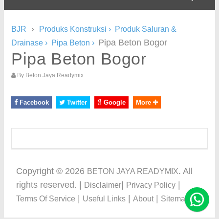
›
BJR
Produks Konstruksi
›
Produk Saluran &
Pipa Beton Bogor
Drainase
›
Pipa Beton
›
Pipa Beton Bogor
By
Beton Jaya Readymix
Facebook
Twitter
Google
More
Copyright ©
2026
. All
BETON JAYA READYMIX
rights reserved. |
|
|
Disclaimer
Privacy Policy
|
|
|
Terms Of Service
Useful Links
About
Sitemap