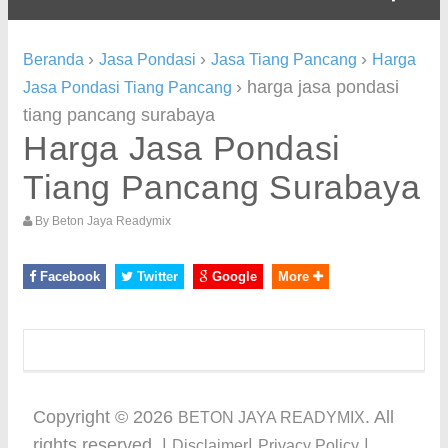
›
›
›
Beranda
Jasa Pondasi
Jasa Tiang Pancang
Harga
›
harga jasa pondasi
Jasa Pondasi Tiang Pancang
tiang pancang surabaya
Harga Jasa Pondasi
Tiang Pancang Surabaya
By
Beton Jaya Readymix
Facebook
Twitter
Google
More
Copyright ©
2026
. All
BETON JAYA READYMIX
rights reserved. |
|
|
Disclaimer
Privacy Policy