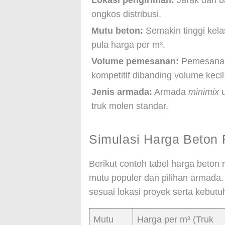
Lokasi pengiriman:
Jarak dari b
ongkos distribusi.
Mutu beton:
Semakin tinggi kela
pula harga per m³.
Volume pemesanan:
Pemesanan 
kompetitif dibanding volume kecil
Jenis armada:
Armada
minimix
u
truk molen standar.
Simulasi Harga Beton R
Berikut contoh tabel harga beton
mutu populer dan pilihan armada.
sesuai lokasi proyek serta kebutu
Mutu
Harga per m³ (Truk