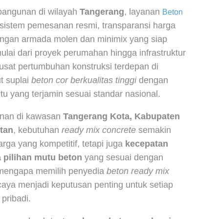
angunan di wilayah
Tangerang
, layanan
Beton
 sistem pemesanan resmi, transparansi harga
kungan armada molen dan minimix yang siap
ai dari proyek perumahan hingga infrastruktur
pusat pertumbuhan konstruksi terdepan di
t suplai
beton cor berkualitas tinggi
dengan
tu yang terjamin sesuai standar nasional.
nan di kawasan
Tangerang Kota, Kabupaten
tan
, kebutuhan
ready mix concrete
semakin
rga yang kompetitif, tetapi juga
kecepatan
a pilihan mutu beton
yang sesuai dengan
n mengapa memilih penyedia
beton ready mix
aya menjadi keputusan penting untuk setiap
pribadi.