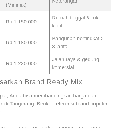
Keterangan
(Minimix)
Rumah tinggal & ruko
Rp 1.150.000
kecil
Bangunan bertingkat 2–
Rp 1.180.000
3 lantai
Jalan raya & gedung
Rp 1.220.000
komersial
asarkan Brand Ready Mix
epat, Anda bisa membandingkan harga dari
 di Tangerang. Berikut referensi brand populer
r:
opuler untuk proyek skala menengah hingga