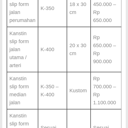
slip form
18 x 30
450.000 –
K-350
jalan
cm
Rp
perumahan
650.000
Kanstin
Rp
slip form
20 x 30
650.000 –
jalan
K-400
cm
Rp
utama /
900.000
arteri
Kanstin
Rp
slip form
K-350 –
700.000 –
Kustom
median
K-400
Rp
jalan
1.100.000
Kanstin
slip form
Sesuai
Sesuai