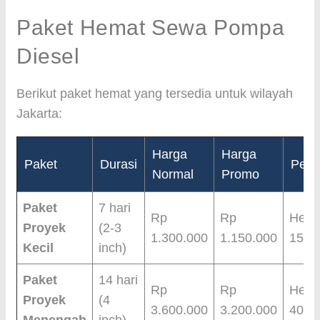
Paket Hemat Sewa Pompa
Diesel
Berikut paket hemat yang tersedia untuk wilayah
Jakarta:
Harga
Harga
Paket
Durasi
Peng
Normal
Promo
Paket
7 hari
Rp
Rp
Hema
Proyek
(2-3
1.300.000
1.150.000
150.
Kecil
inch)
Paket
14 hari
Rp
Rp
Hema
Proyek
(4
3.600.000
3.200.000
400.