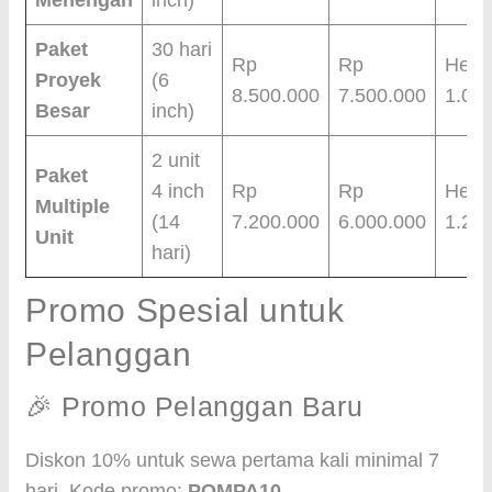
Menengah
inch)
Paket
30 hari
Rp
Rp
Hema
Proyek
(6
8.500.000
7.500.000
1.00
Besar
inch)
2 unit
Paket
4 inch
Rp
Rp
Hema
Multiple
(14
7.200.000
6.000.000
1.20
Unit
hari)
Promo Spesial untuk
Pelanggan
🎉 Promo Pelanggan Baru
Diskon 10% untuk sewa pertama kali minimal 7
hari. Kode promo:
POMPA10