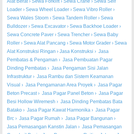
Alat Berat
›
Sewa Forklift
›
Sewa Crane
›
Sewa Self
Loader
›
Sewa Wheel Loader
›
Sewa Vibro Roller
›
Sewa Wales Stoom
›
Sewa Tandem Roller
›
Sewa
Bulldozer
›
Sewa Excavator
›
Sewa Backhoe Loader
›
Sewa Concrete Paver
›
Sewa Trencher
›
Sewa Baby
Roller
›
Sewa Alat Pancang
›
Sewa Motor Grader
›
Sewa
Alat Konstruksi Ringan
›
Jasa Konstruksi
›
Jasa
Pembatas & Pengaman
›
Jasa Pembuatan Pagar
Dinding Pembatas
›
Jasa Pengaman Sisi Jalan
Infrastruktur
›
Jasa Rambu dan Sistem Keamanan
Visual
›
Jasa Pengamanan Area Proyek
›
Jasa Pagar
Beton Precast
›
Jasa Pagar Panel Beton
›
Jasa Pagar
Besi Hollow Wiremesh
›
Jasa Dinding Pembatas Bata
Batako
›
Jasa Pagar Kawat Harmonika
›
Jasa Pagar
Brc
›
Jasa Pagar Rumah
›
Jasa Pagar Bangunan
›
Jasa Pemasangan Kanstin Jalan
›
Jasa Pemasangan