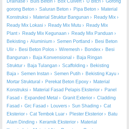
Drainase
›
Buis Beton
›
Box Culvert
›
U ditch
›
Gorong
gorong Beton
›
Saluran Beton
›
Pipa Beton
›
Material
Konstruksi
›
Material Struktur Bangunan
›
Ready Mix
›
Ready Mix Lokasi
›
Ready Mix Mutu
›
Ready Mix
Plant
›
Ready Mix Kegunaan
›
Ready Mix Panduan
›
Bekisting
›
Aluminium
›
Semen Portland
›
Besi Beton
Ulir
›
Besi Beton Polos
›
Wiremesh
›
Bondex
›
Besi
Bangunan
›
Baja Konvensional
›
Baja Ringan
Struktur
›
Baja Tulangan
›
Scaffolding
›
Bekisting
Baja
›
Semen Instan
›
Semen Putih
›
Bekisting Kayu
›
Mortar Struktural
›
Perekat Beton Epoxy
›
Material
Konstruksi
›
Material Fasad Pelapis Eksterior
›
Panel
Fasad
›
Expanded Metal
›
Granit Exterior
›
Cladding
Fasad
›
Grc Fasad
›
Louvers
›
Sun Shading
›
Cat
Eksterior
›
Cat Tembok Luar
›
Plester Eksterior
›
Batu
Alam Dinding
›
Keramik Eksterior
›
Material