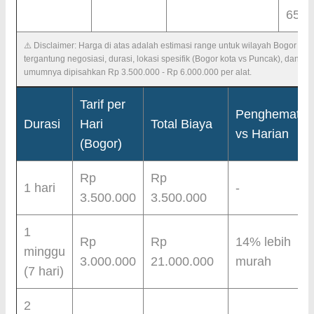
65.0
⚠️ Disclaimer: Harga di atas adalah estimasi range untuk wilayah Bogor Ra
tergantung negosiasi, durasi, lokasi spesifik (Bogor kota vs Puncak), dan fakt
umumnya dipisahkan Rp 3.500.000 - Rp 6.000.000 per alat.
Tarif per
Penghematan
Durasi
Hari
Total Biaya
vs Harian
(Bogor)
Rp
Rp
1 hari
-
3.500.000
3.500.000
1
Rp
Rp
14% lebih
minggu
3.000.000
21.000.000
murah
(7 hari)
2