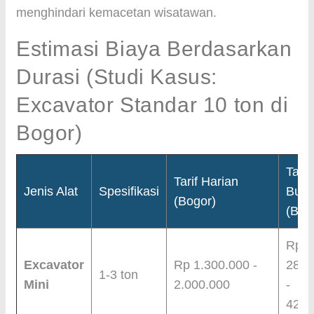
menghindari kemacetan wisatawan.
Estimasi Biaya Berdasarkan
Durasi (Studi Kasus:
Excavator Standar 10 ton di
Bogor)
Tarif
Tarif Harian
Jenis Alat
Spesifikasi
Bula
(Bogor)
(Bog
Rp
Excavator
Rp 1.300.000 -
28.0
1-3 ton
Mini
2.000.000
-
42.0