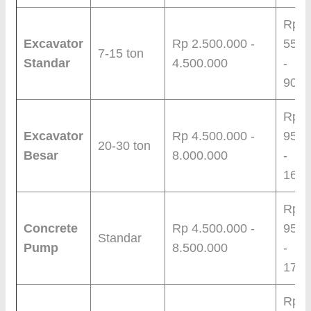
Rp
Excavator
Rp 2.500.000 -
55.0
7-15 ton
Standar
4.500.000
-
90.0
Rp
Excavator
Rp 4.500.000 -
95.0
20-30 ton
Besar
8.000.000
-
160.
Rp
Concrete
Rp 4.500.000 -
95.0
Standar
Pump
8.500.000
-
170.
Rp