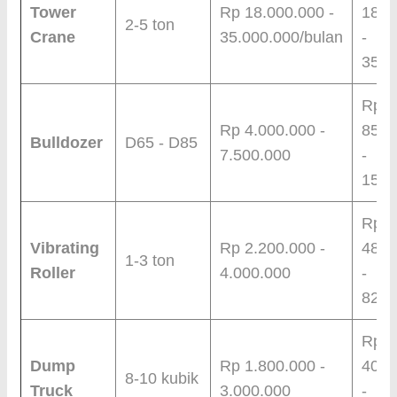
Tower
Rp 18.000.000 -
18.0
2-5 ton
Crane
35.000.000/bulan
-
35.0
Rp
Rp 4.000.000 -
85.0
Bulldozer
D65 - D85
7.500.000
-
150.
Rp
Vibrating
Rp 2.200.000 -
48.0
1-3 ton
Roller
4.000.000
-
82.0
Rp
Dump
Rp 1.800.000 -
40.0
8-10 kubik
Truck
3.000.000
-