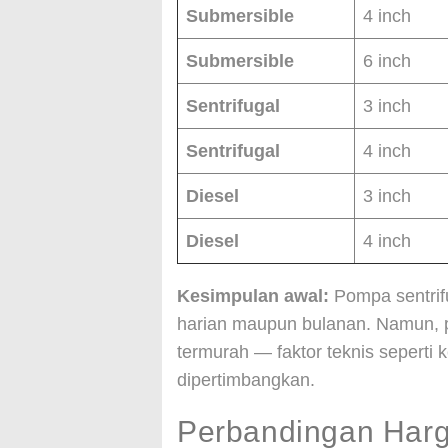
Submersible
4 inch
Submersible
6 inch
Sentrifugal
3 inch
Sentrifugal
4 inch
Diesel
3 inch
Diesel
4 inch
Kesimpulan awal:
Pompa sentrif
harian maupun bulanan. Namun, p
termurah — faktor teknis seperti 
dipertimbangkan.
Perbandingan Har