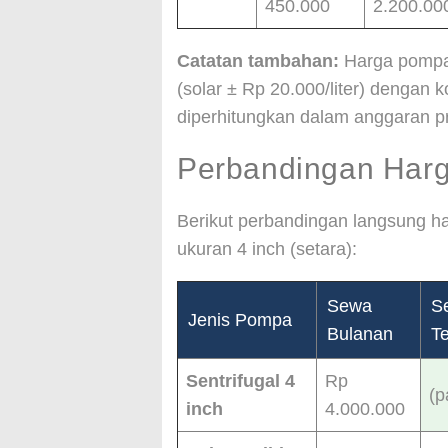
450.000
2.200.00
Catatan tambahan:
Harga pompa 
(solar ± Rp 20.000/liter) dengan ko
diperhitungkan dalam anggaran p
Perbandingan Harg
Berikut perbandingan langsung h
ukuran 4 inch (setara):
Sewa
Se
Jenis Pompa
Bulanan
T
Sentrifugal 4
Rp
(p
inch
4.000.000