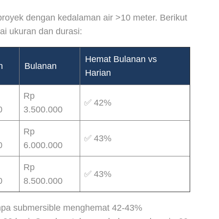
royek dengan kedalaman air >10 meter. Berikut
i ukuran dan durasi:
Hemat Bulanan vs
n
Bulanan
Harian
Rp
✅ 42%
0
3.500.000
Rp
✅ 43%
0
6.000.000
Rp
✅ 43%
0
8.500.000
mpa submersible menghemat 42-43%