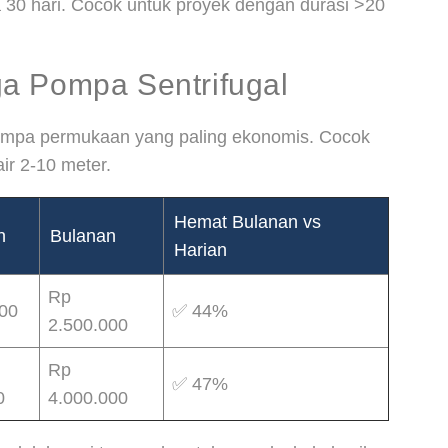
 30 hari. Cocok untuk proyek dengan durasi >20
a Pompa Sentrifugal
pompa permukaan yang paling ekonomis. Cocok
ir 2-10 meter.
Hemat Bulanan vs
n
Bulanan
Harian
Rp
00
✅ 44%
2.500.000
Rp
✅ 47%
0
4.000.000