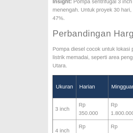
Insight:
Pompa sentrifugal 3 inch 
menengah. Untuk proyek 30 hari,
47%.
Perbandingan Har
Pompa diesel cocok untuk lokasi 
listrik memadai, seperti area pe
Utara.
Ukuran
Harian
Minggua
Rp
Rp
3 inch
350.000
1.800.00
Rp
Rp
4 inch