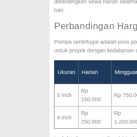
dibandingkan sewa harian selama
hari.
Perbandingan Harg
Pompa sentrifugal adalah jenis 
untuk proyek dengan kedalaman a
Ukuran
Harian
Minggua
Rp
3 inch
Rp 750.0
150.000
Rp
Rp
4 inch
250.000
1.200.00