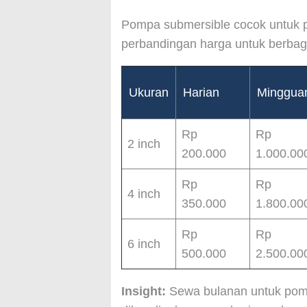
Pompa submersible cocok untuk p
perbandingan harga untuk berbaga
Ukuran
Harian
Minggua
Rp
Rp
2 inch
200.000
1.000.00
Rp
Rp
4 inch
350.000
1.800.00
Rp
Rp
6 inch
500.000
2.500.00
Insight:
Sewa bulanan untuk po