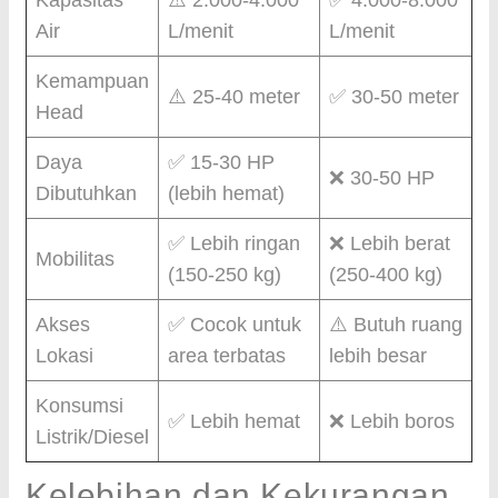
Kapasitas
⚠️ 2.000-4.000
✅ 4.000-8.000
Air
L/menit
L/menit
Kemampuan
⚠️ 25-40 meter
✅ 30-50 meter
Head
Daya
✅ 15-30 HP
❌ 30-50 HP
Dibutuhkan
(lebih hemat)
✅ Lebih ringan
❌ Lebih berat
Mobilitas
(150-250 kg)
(250-400 kg)
Akses
✅ Cocok untuk
⚠️ Butuh ruang
Lokasi
area terbatas
lebih besar
Konsumsi
✅ Lebih hemat
❌ Lebih boros
Listrik/Diesel
Kelebihan dan Kekurangan