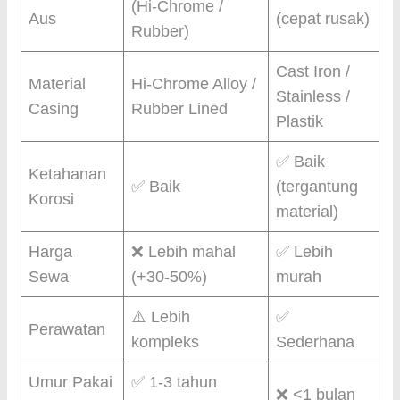
(Hi-Chrome /
Aus
(cepat rusak)
Rubber)
Cast Iron /
Material
Hi-Chrome Alloy /
Stainless /
Casing
Rubber Lined
Plastik
✅ Baik
Ketahanan
✅ Baik
(tergantung
Korosi
material)
Harga
❌ Lebih mahal
✅ Lebih
Sewa
(+30-50%)
murah
⚠️ Lebih
✅
Perawatan
kompleks
Sederhana
Umur Pakai
✅ 1-3 tahun
❌ <1 bulan