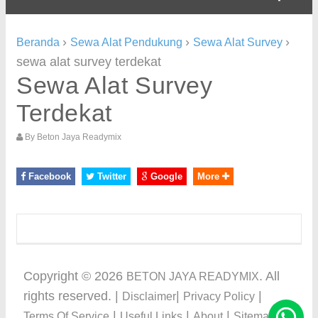
›
›
›
Beranda
Sewa Alat Pendukung
Sewa Alat Survey
sewa alat survey terdekat
Sewa Alat Survey
Terdekat
By
Beton Jaya Readymix
Facebook
Twitter
Google
More
Copyright ©
2026
. All
BETON JAYA READYMIX
rights reserved. |
|
|
Disclaimer
Privacy Policy
|
|
|
Terms Of Service
Useful Links
About
Sitemap