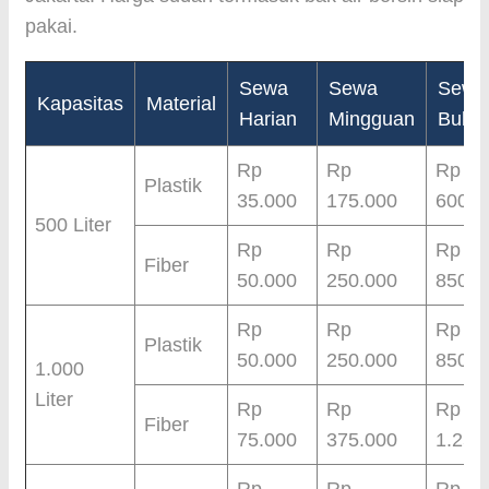
pakai.
Sewa
Sewa
Sewa
Kapasitas
Material
Harian
Mingguan
Bula
Rp
Rp
Rp
Plastik
35.000
175.000
600.0
500 Liter
Rp
Rp
Rp
Fiber
50.000
250.000
850.0
Rp
Rp
Rp
Plastik
50.000
250.000
850.0
1.000
Liter
Rp
Rp
Rp
Fiber
75.000
375.000
1.250