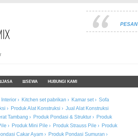
PESAN 
I
JASA
SEWA
HUBUNGI KAMI
Interior
›
Kitchen set pabrikan
›
Kamar set
›
Sofa
ksi
›
Produk Alat Konstruksi
›
Jual Alat Konstruksi
Berat Tambang
›
Produk Pondasi & Struktur
›
Produk
ile
›
Produk Mini Pile
›
Produk Strauss Pile
›
Produk
Pondasi Cakar Ayam
›
Produk Pondasi Sumuran
›