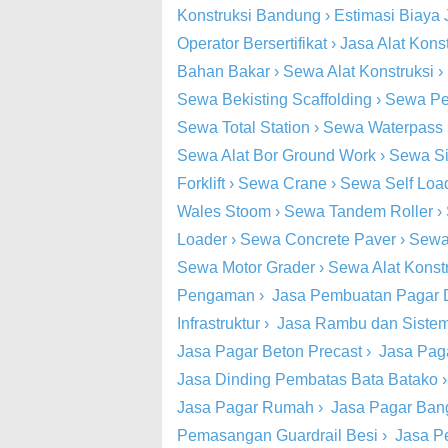
Konstruksi Bandung
›
Estimasi Biaya 
Operator Bersertifikat
›
Jasa Alat Kons
Bahan Bakar
›
Sewa Alat Konstruksi
›
Sewa Bekisting Scaffolding
›
Sewa Pe
Sewa Total Station
›
Sewa Waterpass
Sewa Alat Bor Ground Work
›
Sewa Si
Forklift
›
Sewa Crane
›
Sewa Self Loa
Wales Stoom
›
Sewa Tandem Roller
›
Loader
›
Sewa Concrete Paver
›
Sewa
Sewa Motor Grader
›
Sewa Alat Konst
Pengaman
›
Jasa Pembuatan Pagar 
Infrastruktur
›
Jasa Rambu dan Siste
Jasa Pagar Beton Precast
›
Jasa Pag
Jasa Dinding Pembatas Bata Batako
Jasa Pagar Rumah
›
Jasa Pagar Ba
Pemasangan Guardrail Besi
›
Jasa P