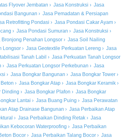
tas Flyover Jembatan
›
Jasa Konstruksi
›
Jasa
ondasi Bangunan
›
Jasa Pemadatan & Persiapan
sa Retrofitting Pondasi
›
Jasa Pondasi Cakar Ayam
›
ncang
›
Jasa Pondasi Sumuran
›
Jasa Konstruksi
›
 Bronjong Penahan Longsor
›
Jasa Soil Nailing
h Longsor
›
Jasa Geotextile Perkuatan Lereng
›
Jasa
tabilisasi Tanah Labil
›
Jasa Perkuatan Tanah Longsor
n
›
Jasa Perkuatan Longsor Perkebunan
›
Jasa
ksi
›
Jasa Bongkar Bangunan
›
Jasa Bongkar Tower
›
 Beton
›
Jasa Bongkar Atap
›
Jasa Bongkar Keramik
›
 Dinding
›
Jasa Bongkar Plafon
›
Jasa Bongkar
ongkar Lantai
›
Jasa Buang Puing
›
Jasa Perawatan
kan Atap Drainase Bangunan
›
Jasa Perbaikan Atap
ktural
›
Jasa Perbaikan Dinding Retak
›
Jasa
ikan Kebocoran Waterproofing
›
Jasa Perbaikan
Beton Bocor
›
Jasa Perbaikan Talang Bocor
›
Jasa