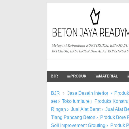
Melayani Kebutuhan KONSTRUKSI, RENOVASI,
INTERIOR, EKSTERIOR Dan ALAT KONSTRUKS
BJR
PRODUK
MATERIAL
›
BJR
Jasa Desain Interior
›
Produk 
set
›
Toko furniture
›
Produks Konstru
Ringan
›
Jual Alat Berat
›
Jual Alat 
Tiang Pancang Beton
›
Produk Bore P
Soil Improvement Grouting
›
Produk 