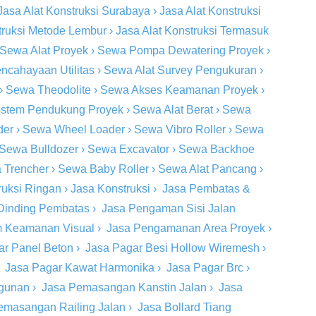
Jasa Alat Konstruksi Surabaya
›
Jasa Alat Konstruksi
truksi Metode Lembur
›
Jasa Alat Konstruksi Termasuk
Sewa Alat Proyek
›
Sewa Pompa Dewatering Proyek
›
ncahayaan Utilitas
›
Sewa Alat Survey Pengukuran
›
›
Sewa Theodolite
›
Sewa Akses Keamanan Proyek
›
stem Pendukung Proyek
›
Sewa Alat Berat
›
Sewa
der
›
Sewa Wheel Loader
›
Sewa Vibro Roller
›
Sewa
Sewa Bulldozer
›
Sewa Excavator
›
Sewa Backhoe
 Trencher
›
Sewa Baby Roller
›
Sewa Alat Pancang
›
ruksi Ringan
›
Jasa Konstruksi
›
Jasa Pembatas &
Dinding Pembatas
›
Jasa Pengaman Sisi Jalan
m Keamanan Visual
›
Jasa Pengamanan Area Proyek
›
ar Panel Beton
›
Jasa Pagar Besi Hollow Wiremesh
›
›
Jasa Pagar Kawat Harmonika
›
Jasa Pagar Brc
›
ngunan
›
Jasa Pemasangan Kanstin Jalan
›
Jasa
emasangan Railing Jalan
›
Jasa Bollard Tiang