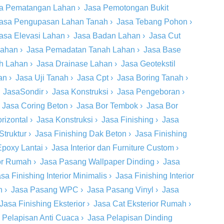
a Pematangan Lahan
›
Jasa Pemotongan Bukit
asa Pengupasan Lahan Tanah
›
Jasa Tebang Pohon
›
asa Elevasi Lahan
›
Jasa Badan Lahan
›
Jasa Cut
Lahan
›
Jasa Pemadatan Tanah Lahan
›
Jasa Base
ah Lahan
›
Jasa Drainase Lahan
›
Jasa Geotekstil
an
›
Jasa Uji Tanah
›
Jasa Cpt
›
Jasa Boring Tanah
›
›
JasaSondir
›
Jasa Konstruksi
›
Jasa Pengeboran
›
›
Jasa Coring Beton
›
Jasa Bor Tembok
›
Jasa Bor
rizontal
›
Jasa Konstruksi
›
Jasa Finishing
›
Jasa
Struktur
›
Jasa Finishing Dak Beton
›
Jasa Finishing
Epoxy Lantai
›
Jasa Interior dan Furniture Custom
›
ior Rumah
›
Jasa Pasang Wallpaper Dinding
›
Jasa
sa Finishing Interior Minimalis
›
Jasa Finishing Interior
n
›
Jasa Pasang WPC
›
Jasa Pasang Vinyl
›
Jasa
Jasa Finishing Eksterior
›
Jasa Cat Eksterior Rumah
›
 Pelapisan Anti Cuaca
›
Jasa Pelapisan Dinding