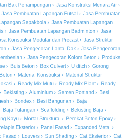
tan Bak Penampungan
›
Jasa Konstruksi Menara Air
›
›
Jasa Pembuatan Lapangan Futsal
›
Jasa Pembuatan
Lapangan Sepakbola
›
Jasa Pembuatan Lapangan
is
›
Jasa Pembuatan Lapangan Badminton
›
Jasa
asa Konstruksi Modular dan Precast
›
Jasa Struktur
ton
›
Jasa Pengecoran Lantai Dak
›
Jasa Pengecoran
 Pembesian
›
Jasa Pengecoran Kolom Beton
›
Produks
ase
›
Buis Beton
›
Box Culvert
›
U ditch
›
Gorong
 Beton
›
Material Konstruksi
›
Material Struktur
Lokasi
›
Ready Mix Mutu
›
Ready Mix Plant
›
Ready
›
Bekisting
›
Aluminium
›
Semen Portland
›
Besi
mesh
›
Bondex
›
Besi Bangunan
›
Baja
›
Baja Tulangan
›
Scaffolding
›
Bekisting Baja
›
ing Kayu
›
Mortar Struktural
›
Perekat Beton Epoxy
›
elapis Eksterior
›
Panel Fasad
›
Expanded Metal
›
c Fasad
›
Louvers
›
Sun Shading
›
Cat Eksterior
›
Cat