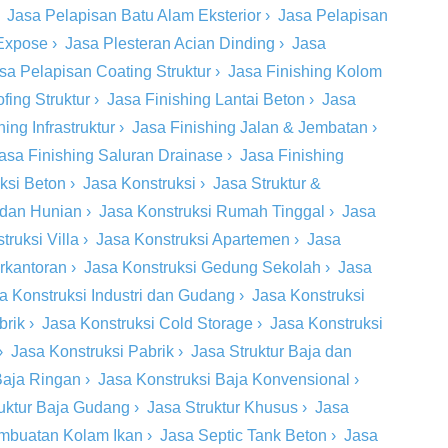
›
Jasa Pelapisan Batu Alam Eksterior
›
Jasa Pelapisan
 Expose
›
Jasa Plesteran Acian Dinding
›
Jasa
sa Pelapisan Coating Struktur
›
Jasa Finishing Kolom
fing Struktur
›
Jasa Finishing Lantai Beton
›
Jasa
ing Infrastruktur
›
Jasa Finishing Jalan & Jembatan
›
asa Finishing Saluran Drainase
›
Jasa Finishing
eksi Beton
›
Jasa Konstruksi
›
Jasa Struktur &
 dan Hunian
›
Jasa Konstruksi Rumah Tinggal
›
Jasa
truksi Villa
›
Jasa Konstruksi Apartemen
›
Jasa
rkantoran
›
Jasa Konstruksi Gedung Sekolah
›
Jasa
a Konstruksi Industri dan Gudang
›
Jasa Konstruksi
brik
›
Jasa Konstruksi Cold Storage
›
Jasa Konstruksi
›
Jasa Konstruksi Pabrik
›
Jasa Struktur Baja dan
Baja Ringan
›
Jasa Konstruksi Baja Konvensional
›
ruktur Baja Gudang
›
Jasa Struktur Khusus
›
Jasa
mbuatan Kolam Ikan
›
Jasa Septic Tank Beton
›
Jasa