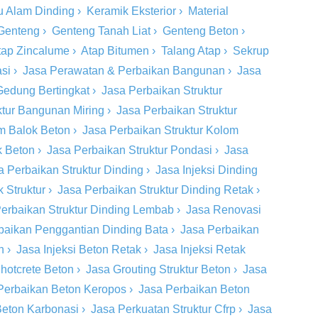
u Alam Dinding
›
Keramik Eksterior
›
Material
Genteng
›
Genteng Tanah Liat
›
Genteng Beton
›
tap Zincalume
›
Atap Bitumen
›
Talang Atap
›
Sekrup
si
›
Jasa Perawatan & Perbaikan Bangunan
›
Jasa
Gedung Bertingkat
›
Jasa Perbaikan Struktur
ktur Bangunan Miring
›
Jasa Perbaikan Struktur
om Balok Beton
›
Jasa Perbaikan Struktur Kolom
k Beton
›
Jasa Perbaikan Struktur Pondasi
›
Jasa
a Perbaikan Struktur Dinding
›
Jasa Injeksi Dinding
 Struktur
›
Jasa Perbaikan Struktur Dinding Retak
›
erbaikan Struktur Dinding Lembab
›
Jasa Renovasi
baikan Penggantian Dinding Bata
›
Jasa Perbaikan
n
›
Jasa Injeksi Beton Retak
›
Jasa Injeksi Retak
hotcrete Beton
›
Jasa Grouting Struktur Beton
›
Jasa
Perbaikan Beton Keropos
›
Jasa Perbaikan Beton
Beton Karbonasi
›
Jasa Perkuatan Struktur Cfrp
›
Jasa