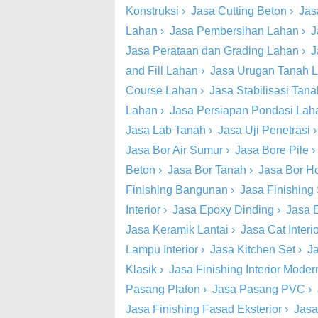
Konstruksi
›
Jasa Cutting Beton
›
Jas
Lahan
›
Jasa Pembersihan Lahan
›
J
Jasa Perataan dan Grading Lahan
›
J
and Fill Lahan
›
Jasa Urugan Tanah 
Course Lahan
›
Jasa Stabilisasi Tan
Lahan
›
Jasa Persiapan Pondasi Lah
Jasa Lab Tanah
›
Jasa Uji Penetrasi
Jasa Bor Air Sumur
›
Jasa Bore Pile
Beton
›
Jasa Bor Tanah
›
Jasa Bor Ho
Finishing Bangunan
›
Jasa Finishing 
Interior
›
Jasa Epoxy Dinding
›
Jasa 
Jasa Keramik Lantai
›
Jasa Cat Inter
Lampu Interior
›
Jasa Kitchen Set
›
Ja
Klasik
›
Jasa Finishing Interior Moder
Pasang Plafon
›
Jasa Pasang PVC
›
Jasa Finishing Fasad Eksterior
›
Jasa