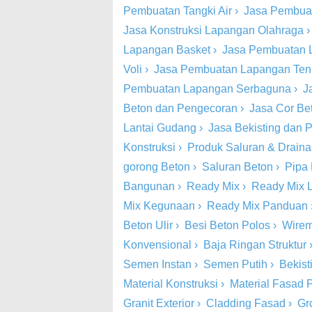
Pembuatan Tangki Air
›
Jasa Pembua
Jasa Konstruksi Lapangan Olahraga
Lapangan Basket
›
Jasa Pembuatan 
Voli
›
Jasa Pembuatan Lapangan Ten
Pembuatan Lapangan Serbaguna
›
J
Beton dan Pengecoran
›
Jasa Cor Be
Lantai Gudang
›
Jasa Bekisting dan
Konstruksi
›
Produk Saluran & Drain
gorong Beton
›
Saluran Beton
›
Pipa
Bangunan
›
Ready Mix
›
Ready Mix 
Mix Kegunaan
›
Ready Mix Panduan
Beton Ulir
›
Besi Beton Polos
›
Wire
Konvensional
›
Baja Ringan Struktur
Semen Instan
›
Semen Putih
›
Bekist
Material Konstruksi
›
Material Fasad P
Granit Exterior
›
Cladding Fasad
›
Gr