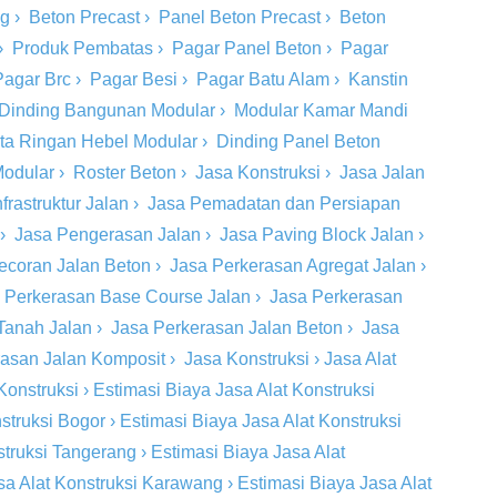
ng
›
Beton Precast
›
Panel Beton Precast
›
Beton
›
Produk Pembatas
›
Pagar Panel Beton
›
Pagar
Pagar Brc
›
Pagar Besi
›
Pagar Batu Alam
›
Kanstin
Dinding Bangunan Modular
›
Modular Kamar Mandi
ta Ringan Hebel Modular
›
Dinding Panel Beton
Modular
›
Roster Beton
›
Jasa Konstruksi
›
Jasa Jalan
rastruktur Jalan
›
Jasa Pemadatan dan Persiapan
›
Jasa Pengerasan Jalan
›
Jasa Paving Block Jalan
›
ecoran Jalan Beton
›
Jasa Perkerasan Agregat Jalan
›
 Perkerasan Base Course Jalan
›
Jasa Perkerasan
Tanah Jalan
›
Jasa Perkerasan Jalan Beton
›
Jasa
rasan Jalan Komposit
›
Jasa Konstruksi
›
Jasa Alat
Konstruksi
›
Estimasi Biaya Jasa Alat Konstruksi
struksi Bogor
›
Estimasi Biaya Jasa Alat Konstruksi
struksi Tangerang
›
Estimasi Biaya Jasa Alat
sa Alat Konstruksi Karawang
›
Estimasi Biaya Jasa Alat