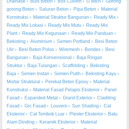
Drainase
›
Buis Beton
›
Box Culvert
›
U ditch
›
Gorong
gorong Beton
›
Saluran Beton
›
Pipa Beton
›
Material
Konstruksi
›
Material Struktur Bangunan
›
Ready Mix
›
Ready Mix Lokasi
›
Ready Mix Mutu
›
Ready Mix
Plant
›
Ready Mix Kegunaan
›
Ready Mix Panduan
›
Bekisting
›
Aluminium
›
Semen Portland
›
Besi Beton
Ulir
›
Besi Beton Polos
›
Wiremesh
›
Bondex
›
Besi
Bangunan
›
Baja Konvensional
›
Baja Ringan
Struktur
›
Baja Tulangan
›
Scaffolding
›
Bekisting
Baja
›
Semen Instan
›
Semen Putih
›
Bekisting Kayu
›
Mortar Struktural
›
Perekat Beton Epoxy
›
Material
Konstruksi
›
Material Fasad Pelapis Eksterior
›
Panel
Fasad
›
Expanded Metal
›
Granit Exterior
›
Cladding
Fasad
›
Grc Fasad
›
Louvers
›
Sun Shading
›
Cat
Eksterior
›
Cat Tembok Luar
›
Plester Eksterior
›
Batu
Alam Dinding
›
Keramik Eksterior
›
Material