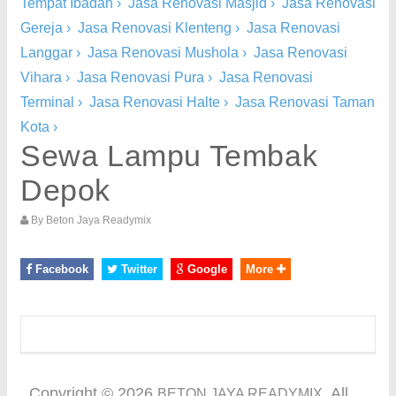
Tempat Ibadah
›
Jasa Renovasi Masjid
›
Jasa Renovasi
Gereja
›
Jasa Renovasi Klenteng
›
Jasa Renovasi
Langgar
›
Jasa Renovasi Mushola
›
Jasa Renovasi
Vihara
›
Jasa Renovasi Pura
›
Jasa Renovasi
Terminal
›
Jasa Renovasi Halte
›
Jasa Renovasi Taman
Kota
›
Sewa Lampu Tembak
Depok
By
Beton Jaya Readymix
Facebook
Twitter
Google
More
Copyright ©
2026
. All
BETON JAYA READYMIX