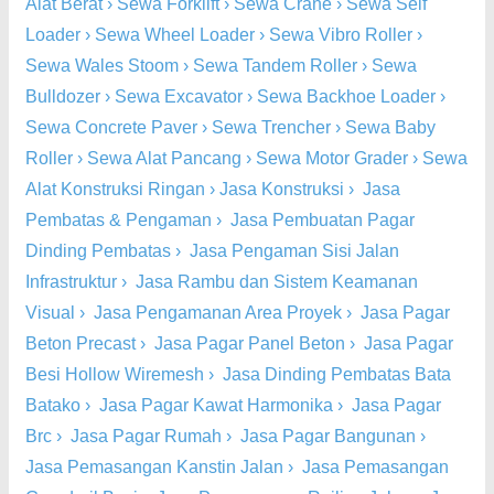
Alat Berat
›
Sewa Forklift
›
Sewa Crane
›
Sewa Self
Loader
›
Sewa Wheel Loader
›
Sewa Vibro Roller
›
Sewa Wales Stoom
›
Sewa Tandem Roller
›
Sewa
Bulldozer
›
Sewa Excavator
›
Sewa Backhoe Loader
›
Sewa Concrete Paver
›
Sewa Trencher
›
Sewa Baby
Roller
›
Sewa Alat Pancang
›
Sewa Motor Grader
›
Sewa
Alat Konstruksi Ringan
›
Jasa Konstruksi
›
Jasa
Pembatas & Pengaman
›
Jasa Pembuatan Pagar
Dinding Pembatas
›
Jasa Pengaman Sisi Jalan
Infrastruktur
›
Jasa Rambu dan Sistem Keamanan
Visual
›
Jasa Pengamanan Area Proyek
›
Jasa Pagar
Beton Precast
›
Jasa Pagar Panel Beton
›
Jasa Pagar
Besi Hollow Wiremesh
›
Jasa Dinding Pembatas Bata
Batako
›
Jasa Pagar Kawat Harmonika
›
Jasa Pagar
Brc
›
Jasa Pagar Rumah
›
Jasa Pagar Bangunan
›
Jasa Pemasangan Kanstin Jalan
›
Jasa Pemasangan