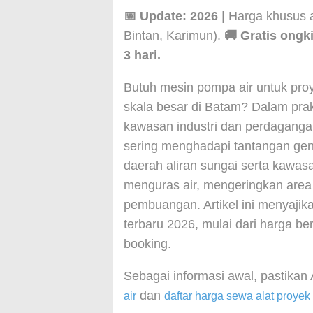
📅 Update: 2026
| Harga khusus 
Bintan, Karimun).
🚚 Gratis ong
3 hari.
Butuh mesin pompa air untuk proy
skala besar di Batam? Dalam pra
kawasan industri dan perdagang
sering menghadapi tantangan gena
daerah aliran sungai serta kawasa
menguras air, mengeringkan area 
pembuangan. Artikel ini menyajik
terbaru 2026, mulai dari harga be
booking.
Sebagai informasi awal, pastik
dan
air
daftar harga sewa alat proyek