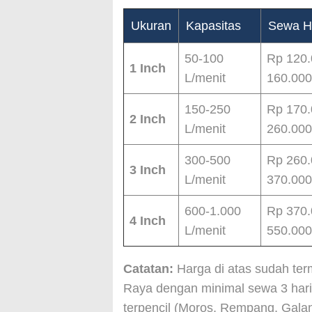
Ukuran
Kapasitas
Sewa H
50-100
Rp 120.
1 Inch
L/menit
160.000
150-250
Rp 170.
2 Inch
L/menit
260.000
300-500
Rp 260.
3 Inch
L/menit
370.000
600-1.000
Rp 370.
4 Inch
L/menit
550.000
Catatan:
Harga di atas sudah ter
Raya dengan minimal sewa 3 hari.
terpencil (Moros, Rempang, Galan