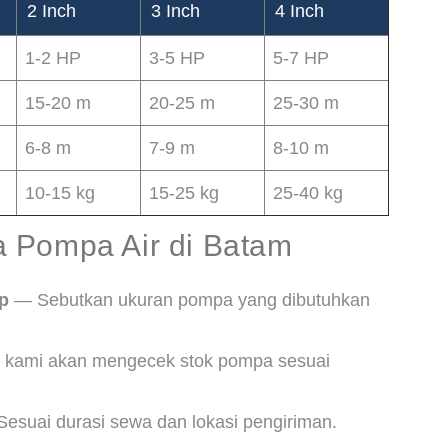
2 Inch
3 Inch
4 Inch
1-2 HP
3-5 HP
5-7 HP
15-20 m
20-25 m
25-30 m
6-8 m
7-9 m
8-10 m
10-15 kg
15-25 kg
25-40 kg
 Pompa Air di Batam
p
— Sebutkan ukuran pompa yang dibutuhkan
kami akan mengecek stok pompa sesuai
esuai durasi sewa dan lokasi pengiriman.