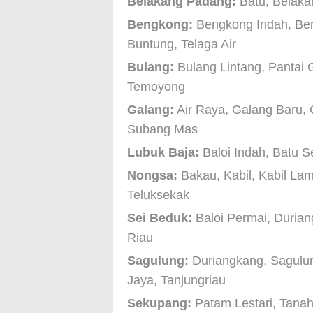
Belakang Padang:
Batu, Belaka
Bengkong:
Bengkong Indah, Ben
Buntung, Telaga Air
Bulang:
Bulang Lintang, Pantai 
Temoyong
Galang:
Air Raya, Galang Baru,
Subang Mas
Lubuk Baja:
Baloi Indah, Batu S
Nongsa:
Bakau, Kabil, Kabil La
Teluksekak
Sei Beduk:
Baloi Permai, Durian
Riau
Sagulung:
Duriangkang, Sagulun
Jaya, Tanjungriau
Sekupang:
Patam Lestari, Tanah