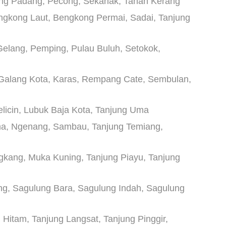
ng Padang, Pecong, Sekanak, Tanah Kerang
gkong Laut, Bengkong Permai, Sadai, Tanjung
Gelang, Pemping, Pulau Buluh, Setokok,
 Galang Kota, Karas, Rempang Cate, Sembulan,
elicin, Lubuk Baja Kota, Tanjung Uma
ma, Ngenang, Sambau, Tanjung Temiang,
gkang, Muka Kuning, Tanjung Piayu, Tanjung
g, Sagulung Bara, Sagulung Indah, Sagulung
 Hitam, Tanjung Langsat, Tanjung Pinggir,