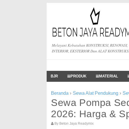
Melayani Kebutuhan KONSTRUKSI, RENOVASI,
INTERIOR, EKSTERIOR Dan ALAT KONSTRUKS
BJR
PRODUK
MATERIAL
›
›
Beranda
Sewa Alat Pendukung
Se
Sewa Pompa Sed
2026: Harga & Sp
By
Beton Jaya Readymix