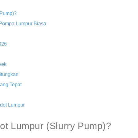
 Pump)?
 Pompa Lumpur Biasa
026
yek
itungkan
ang Tepat
dot Lumpur
ot Lumpur (Slurry Pump)?