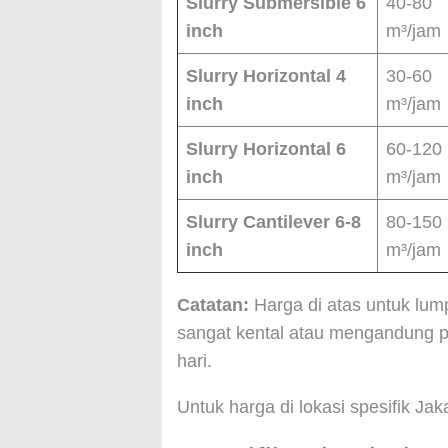
Slurry Submersible 6
40-80
inch
m³/jam
Slurry Horizontal 4
30-60
inch
m³/jam
Slurry Horizontal 6
60-120
inch
m³/jam
Slurry Cantilever 6-8
80-150
inch
m³/jam
Catatan:
Harga di atas untuk lu
sangat kental atau mengandung p
hari.
Untuk harga di lokasi spesifik Jak