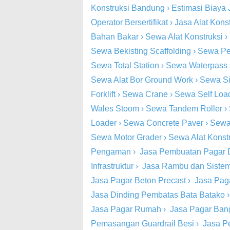
Konstruksi Bandung
›
Estimasi Biaya 
Operator Bersertifikat
›
Jasa Alat Kons
Bahan Bakar
›
Sewa Alat Konstruksi
›
Sewa Bekisting Scaffolding
›
Sewa Pe
Sewa Total Station
›
Sewa Waterpass
Sewa Alat Bor Ground Work
›
Sewa Si
Forklift
›
Sewa Crane
›
Sewa Self Loa
Wales Stoom
›
Sewa Tandem Roller
›
Loader
›
Sewa Concrete Paver
›
Sewa
Sewa Motor Grader
›
Sewa Alat Konst
Pengaman
›
Jasa Pembuatan Pagar 
Infrastruktur
›
Jasa Rambu dan Siste
Jasa Pagar Beton Precast
›
Jasa Pag
Jasa Dinding Pembatas Bata Batako
Jasa Pagar Rumah
›
Jasa Pagar Ba
Pemasangan Guardrail Besi
›
Jasa P