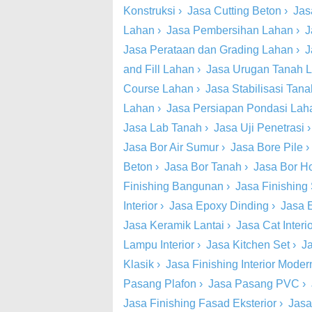
Konstruksi
›
Jasa Cutting Beton
›
Jas
Lahan
›
Jasa Pembersihan Lahan
›
J
Jasa Perataan dan Grading Lahan
›
J
and Fill Lahan
›
Jasa Urugan Tanah 
Course Lahan
›
Jasa Stabilisasi Tan
Lahan
›
Jasa Persiapan Pondasi Lah
Jasa Lab Tanah
›
Jasa Uji Penetrasi
Jasa Bor Air Sumur
›
Jasa Bore Pile
Beton
›
Jasa Bor Tanah
›
Jasa Bor Ho
Finishing Bangunan
›
Jasa Finishing 
Interior
›
Jasa Epoxy Dinding
›
Jasa 
Jasa Keramik Lantai
›
Jasa Cat Inter
Lampu Interior
›
Jasa Kitchen Set
›
Ja
Klasik
›
Jasa Finishing Interior Moder
Pasang Plafon
›
Jasa Pasang PVC
›
Jasa Finishing Fasad Eksterior
›
Jasa