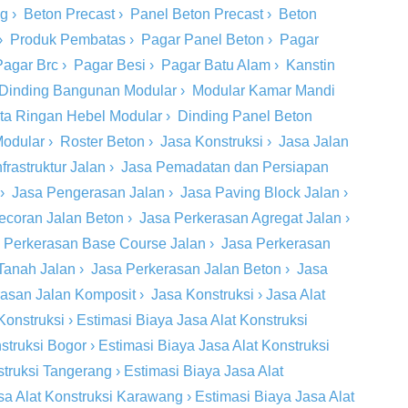
ng
›
Beton Precast
›
Panel Beton Precast
›
Beton
›
Produk Pembatas
›
Pagar Panel Beton
›
Pagar
Pagar Brc
›
Pagar Besi
›
Pagar Batu Alam
›
Kanstin
Dinding Bangunan Modular
›
Modular Kamar Mandi
ta Ringan Hebel Modular
›
Dinding Panel Beton
Modular
›
Roster Beton
›
Jasa Konstruksi
›
Jasa Jalan
rastruktur Jalan
›
Jasa Pemadatan dan Persiapan
›
Jasa Pengerasan Jalan
›
Jasa Paving Block Jalan
›
ecoran Jalan Beton
›
Jasa Perkerasan Agregat Jalan
›
 Perkerasan Base Course Jalan
›
Jasa Perkerasan
Tanah Jalan
›
Jasa Perkerasan Jalan Beton
›
Jasa
rasan Jalan Komposit
›
Jasa Konstruksi
›
Jasa Alat
Konstruksi
›
Estimasi Biaya Jasa Alat Konstruksi
struksi Bogor
›
Estimasi Biaya Jasa Alat Konstruksi
struksi Tangerang
›
Estimasi Biaya Jasa Alat
sa Alat Konstruksi Karawang
›
Estimasi Biaya Jasa Alat