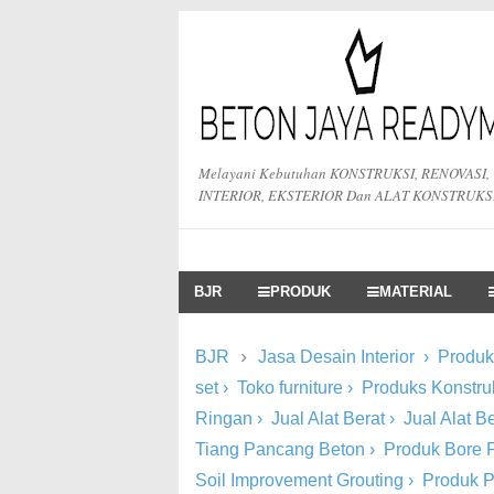
Melayani Kebutuhan KONSTRUKSI, RENOVASI,
INTERIOR, EKSTERIOR Dan ALAT KONSTRUKS
BJR
PRODUK
MATERIAL
›
BJR
Jasa Desain Interior
›
Produk 
set
›
Toko furniture
›
Produks Konstru
Ringan
›
Jual Alat Berat
›
Jual Alat 
Tiang Pancang Beton
›
Produk Bore P
Soil Improvement Grouting
›
Produk 