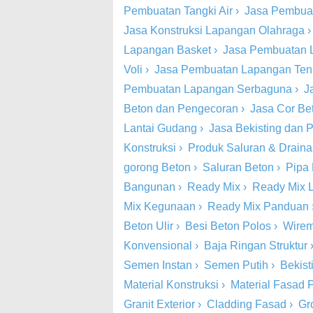
Pembuatan Tangki Air
›
Jasa Pembua
Jasa Konstruksi Lapangan Olahraga
Lapangan Basket
›
Jasa Pembuatan 
Voli
›
Jasa Pembuatan Lapangan Ten
Pembuatan Lapangan Serbaguna
›
J
Beton dan Pengecoran
›
Jasa Cor Be
Lantai Gudang
›
Jasa Bekisting dan
Konstruksi
›
Produk Saluran & Drain
gorong Beton
›
Saluran Beton
›
Pipa
Bangunan
›
Ready Mix
›
Ready Mix 
Mix Kegunaan
›
Ready Mix Panduan
Beton Ulir
›
Besi Beton Polos
›
Wire
Konvensional
›
Baja Ringan Struktur
Semen Instan
›
Semen Putih
›
Bekist
Material Konstruksi
›
Material Fasad P
Granit Exterior
›
Cladding Fasad
›
Gr