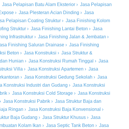
›
Jasa Pelapisan Batu Alam Eksterior
›
Jasa Pelapisan
 Expose
›
Jasa Plesteran Acian Dinding
›
Jasa
sa Pelapisan Coating Struktur
›
Jasa Finishing Kolom
fing Struktur
›
Jasa Finishing Lantai Beton
›
Jasa
ing Infrastruktur
›
Jasa Finishing Jalan & Jembatan
›
asa Finishing Saluran Drainase
›
Jasa Finishing
eksi Beton
›
Jasa Konstruksi
›
Jasa Struktur &
 dan Hunian
›
Jasa Konstruksi Rumah Tinggal
›
Jasa
truksi Villa
›
Jasa Konstruksi Apartemen
›
Jasa
rkantoran
›
Jasa Konstruksi Gedung Sekolah
›
Jasa
a Konstruksi Industri dan Gudang
›
Jasa Konstruksi
brik
›
Jasa Konstruksi Cold Storage
›
Jasa Konstruksi
›
Jasa Konstruksi Pabrik
›
Jasa Struktur Baja dan
Baja Ringan
›
Jasa Konstruksi Baja Konvensional
›
ruktur Baja Gudang
›
Jasa Struktur Khusus
›
Jasa
mbuatan Kolam Ikan
›
Jasa Septic Tank Beton
›
Jasa