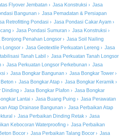
tas Flyover Jembatan
›
Jasa Konstruksi
›
Jasa
ondasi Bangunan
›
Jasa Pemadatan & Persiapan
sa Retrofitting Pondasi
›
Jasa Pondasi Cakar Ayam
›
ncang
›
Jasa Pondasi Sumuran
›
Jasa Konstruksi
›
 Bronjong Penahan Longsor
›
Jasa Soil Nailing
h Longsor
›
Jasa Geotextile Perkuatan Lereng
›
Jasa
tabilisasi Tanah Labil
›
Jasa Perkuatan Tanah Longsor
n
›
Jasa Perkuatan Longsor Perkebunan
›
Jasa
ksi
›
Jasa Bongkar Bangunan
›
Jasa Bongkar Tower
›
 Beton
›
Jasa Bongkar Atap
›
Jasa Bongkar Keramik
›
 Dinding
›
Jasa Bongkar Plafon
›
Jasa Bongkar
ongkar Lantai
›
Jasa Buang Puing
›
Jasa Perawatan
kan Atap Drainase Bangunan
›
Jasa Perbaikan Atap
ktural
›
Jasa Perbaikan Dinding Retak
›
Jasa
ikan Kebocoran Waterproofing
›
Jasa Perbaikan
Beton Bocor
›
Jasa Perbaikan Talang Bocor
›
Jasa