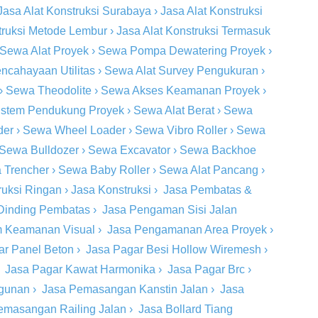
Jasa Alat Konstruksi Surabaya
›
Jasa Alat Konstruksi
truksi Metode Lembur
›
Jasa Alat Konstruksi Termasuk
Sewa Alat Proyek
›
Sewa Pompa Dewatering Proyek
›
ncahayaan Utilitas
›
Sewa Alat Survey Pengukuran
›
›
Sewa Theodolite
›
Sewa Akses Keamanan Proyek
›
stem Pendukung Proyek
›
Sewa Alat Berat
›
Sewa
der
›
Sewa Wheel Loader
›
Sewa Vibro Roller
›
Sewa
Sewa Bulldozer
›
Sewa Excavator
›
Sewa Backhoe
 Trencher
›
Sewa Baby Roller
›
Sewa Alat Pancang
›
ruksi Ringan
›
Jasa Konstruksi
›
Jasa Pembatas &
Dinding Pembatas
›
Jasa Pengaman Sisi Jalan
m Keamanan Visual
›
Jasa Pengamanan Area Proyek
›
ar Panel Beton
›
Jasa Pagar Besi Hollow Wiremesh
›
›
Jasa Pagar Kawat Harmonika
›
Jasa Pagar Brc
›
ngunan
›
Jasa Pemasangan Kanstin Jalan
›
Jasa
emasangan Railing Jalan
›
Jasa Bollard Tiang