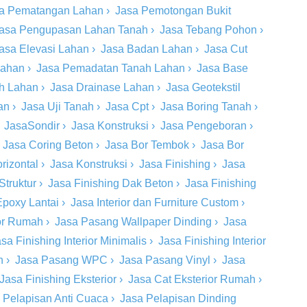
a Pematangan Lahan
›
Jasa Pemotongan Bukit
asa Pengupasan Lahan Tanah
›
Jasa Tebang Pohon
›
asa Elevasi Lahan
›
Jasa Badan Lahan
›
Jasa Cut
Lahan
›
Jasa Pemadatan Tanah Lahan
›
Jasa Base
ah Lahan
›
Jasa Drainase Lahan
›
Jasa Geotekstil
an
›
Jasa Uji Tanah
›
Jasa Cpt
›
Jasa Boring Tanah
›
›
JasaSondir
›
Jasa Konstruksi
›
Jasa Pengeboran
›
›
Jasa Coring Beton
›
Jasa Bor Tembok
›
Jasa Bor
rizontal
›
Jasa Konstruksi
›
Jasa Finishing
›
Jasa
Struktur
›
Jasa Finishing Dak Beton
›
Jasa Finishing
Epoxy Lantai
›
Jasa Interior dan Furniture Custom
›
ior Rumah
›
Jasa Pasang Wallpaper Dinding
›
Jasa
sa Finishing Interior Minimalis
›
Jasa Finishing Interior
n
›
Jasa Pasang WPC
›
Jasa Pasang Vinyl
›
Jasa
Jasa Finishing Eksterior
›
Jasa Cat Eksterior Rumah
›
 Pelapisan Anti Cuaca
›
Jasa Pelapisan Dinding