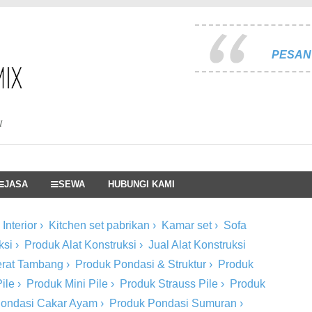
PESAN 
I
JASA
SEWA
HUBUNGI KAMI
Interior
›
Kitchen set pabrikan
›
Kamar set
›
Sofa
ksi
›
Produk Alat Konstruksi
›
Jual Alat Konstruksi
Berat Tambang
›
Produk Pondasi & Struktur
›
Produk
ile
›
Produk Mini Pile
›
Produk Strauss Pile
›
Produk
Pondasi Cakar Ayam
›
Produk Pondasi Sumuran
›