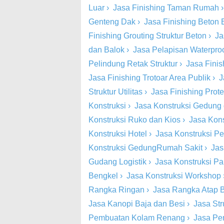
Luar
›
Jasa Finishing Taman Rumah
Genteng Dak
›
Jasa Finishing Beton
Finishing Grouting Struktur Beton
›
Ja
dan Balok
›
Jasa Pelapisan Waterproo
Pelindung Retak Struktur
›
Jasa Finish
Jasa Finishing Trotoar Area Publik
›
J
Struktur Utilitas
›
Jasa Finishing Prot
Konstruksi
›
Jasa Konstruksi Gedung
Konstruksi Ruko dan Kios
›
Jasa Kons
Konstruksi Hotel
›
Jasa Konstruksi Pe
Konstruksi GedungRumah Sakit
›
Jas
Gudang Logistik
›
Jasa Konstruksi Pa
Bengkel
›
Jasa Konstruksi Workshop
Rangka Ringan
›
Jasa Rangka Atap 
Jasa Kanopi Baja dan Besi
›
Jasa St
Pembuatan Kolam Renang
›
Jasa Pe