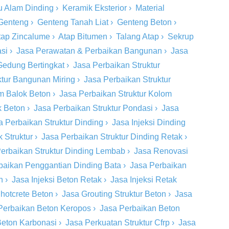
u Alam Dinding
›
Keramik Eksterior
›
Material
Genteng
›
Genteng Tanah Liat
›
Genteng Beton
›
tap Zincalume
›
Atap Bitumen
›
Talang Atap
›
Sekrup
si
›
Jasa Perawatan & Perbaikan Bangunan
›
Jasa
Gedung Bertingkat
›
Jasa Perbaikan Struktur
ktur Bangunan Miring
›
Jasa Perbaikan Struktur
om Balok Beton
›
Jasa Perbaikan Struktur Kolom
k Beton
›
Jasa Perbaikan Struktur Pondasi
›
Jasa
a Perbaikan Struktur Dinding
›
Jasa Injeksi Dinding
 Struktur
›
Jasa Perbaikan Struktur Dinding Retak
›
erbaikan Struktur Dinding Lembab
›
Jasa Renovasi
baikan Penggantian Dinding Bata
›
Jasa Perbaikan
n
›
Jasa Injeksi Beton Retak
›
Jasa Injeksi Retak
hotcrete Beton
›
Jasa Grouting Struktur Beton
›
Jasa
Perbaikan Beton Keropos
›
Jasa Perbaikan Beton
Beton Karbonasi
›
Jasa Perkuatan Struktur Cfrp
›
Jasa