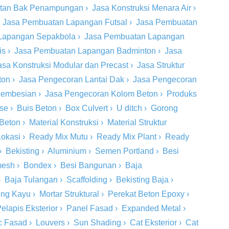
tan Bak Penampungan
›
Jasa Konstruksi Menara Air
›
›
Jasa Pembuatan Lapangan Futsal
›
Jasa Pembuatan
Lapangan Sepakbola
›
Jasa Pembuatan Lapangan
is
›
Jasa Pembuatan Lapangan Badminton
›
Jasa
asa Konstruksi Modular dan Precast
›
Jasa Struktur
ton
›
Jasa Pengecoran Lantai Dak
›
Jasa Pengecoran
 Pembesian
›
Jasa Pengecoran Kolom Beton
›
Produks
ase
›
Buis Beton
›
Box Culvert
›
U ditch
›
Gorong
 Beton
›
Material Konstruksi
›
Material Struktur
Lokasi
›
Ready Mix Mutu
›
Ready Mix Plant
›
Ready
›
Bekisting
›
Aluminium
›
Semen Portland
›
Besi
mesh
›
Bondex
›
Besi Bangunan
›
Baja
›
Baja Tulangan
›
Scaffolding
›
Bekisting Baja
›
ing Kayu
›
Mortar Struktural
›
Perekat Beton Epoxy
›
elapis Eksterior
›
Panel Fasad
›
Expanded Metal
›
c Fasad
›
Louvers
›
Sun Shading
›
Cat Eksterior
›
Cat