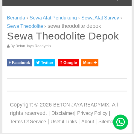
›
›
›
Beranda
Sewa Alat Pendukung
Sewa Alat Survey
›
sewa theodolite depok
Sewa Theodolite
Sewa Theodolite Depok
By
Beton Jaya Readymix
Facebook
Twitter
Google
More
Copyright ©
2026
. All
BETON JAYA READYMIX
rights reserved. |
|
|
Disclaimer
Privacy Policy
|
|
|
Terms Of Service
Useful Links
About
Sitemap