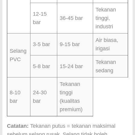
Tekanan
12-15
36-45 bar
tinggi,
bar
industri
Air biasa,
3-5 bar
9-15 bar
irigasi
Selang
PVC
Tekanan
5-8 bar
15-24 bar
sedang
Tekanan
8-10
24-30
tinggi
bar
bar
(kualitas
premium)
Catatan:
Tekanan putus = tekanan maksimal
sebelum selang rusak. Selang tidak boleh