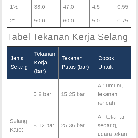
1½"
38.0
47.0
4.5
0.55
2"
50.0
60.0
5.0
0.75
Tabel Tekanan Kerja Selang
Tekanan
Jenis
Tekanan
Cocok
Kerja
Selang
Putus (bar)
Untuk
(bar)
Air umum,
5-8 bar
15-25 bar
tekanan
rendah
Air tekanan
Selang
8-12 bar
25-36 bar
sedang,
Karet
udara tekan