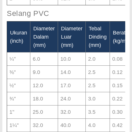
Selang PVC
Diameter
Diameter
Tebal
Ukuran
Berat
Dalam
Luar
Dinding
(inch)
(kg/m)
(mm)
(mm)
(mm)
¼"
6.0
10.0
2.0
0.08
⅜"
9.0
14.0
2.5
0.12
½"
12.0
17.0
2.5
0.15
¾"
18.0
24.0
3.0
0.22
1"
25.0
32.0
3.5
0.30
1¼"
32.0
40.0
4.0
0.42