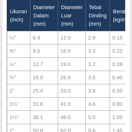
Diameter
Diameter
Tebal
Ukuran
Berat
Dalam
Luar
Dinding
(inch)
(kg/m)
(mm)
(mm)
(mm)
¼"
6.4
12.0
2.8
0.15
⅜"
9.5
16.0
3.3
0.22
½"
12.7
19.0
3.2
0.28
¾"
19.0
26.0
3.5
0.40
1"
25.4
33.0
3.8
0.55
1¼"
31.8
41.0
4.6
0.80
1½"
38.1
48.0
5.0
1.05
2"
50.8
62.0
5.6
1.45