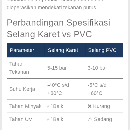
dioperasikan mendekati tekanan putus.
Perbandingan Spesifikasi
Selang Karet vs PVC
Parameter
Selang Karet
Selang PVC
Tahan
5-15 bar
3-10 bar
Tekanan
-40°C s/d
-5°C s/d
Suhu Kerja
+80°C
+60°C
Tahan Minyak
✅ Baik
❌ Kurang
Tahan UV
✅ Baik
⚠️ Sedang