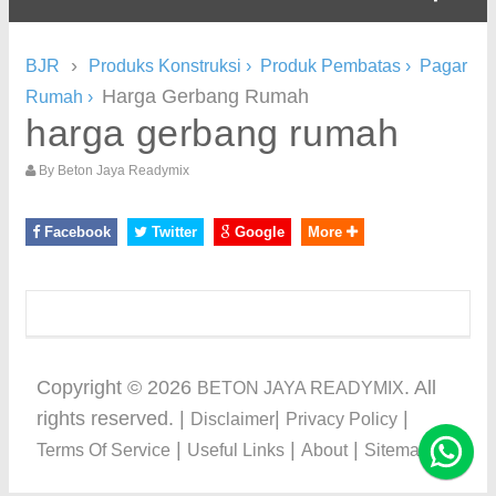
›
BJR
Produks Konstruksi
›
Produk Pembatas
›
Pagar
Harga Gerbang Rumah
Rumah
›
harga gerbang rumah
By
Beton Jaya Readymix
Facebook
Twitter
Google
More
Copyright ©
2026
. All
BETON JAYA READYMIX
rights reserved. |
|
|
Disclaimer
Privacy Policy
|
|
|
Terms Of Service
Useful Links
About
Sitemap