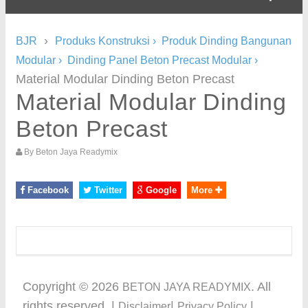
›
BJR
Produks Konstruksi
›
Produk Dinding Bangunan
Modular
›
Dinding Panel Beton Precast Modular
›
Material Modular Dinding Beton Precast
Material Modular Dinding
Beton Precast
By
Beton Jaya Readymix
Facebook
Twitter
Google
More
Copyright ©
2026
. All
BETON JAYA READYMIX
rights reserved. |
|
|
Disclaimer
Privacy Policy