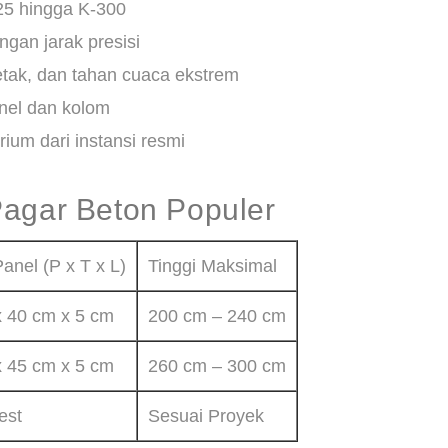
25 hingga K-300
ngan jarak presisi
tak, dan tahan cuaca ekstrem
nel dan kolom
orium dari instansi resmi
Pagar Beton Populer
anel (P x T x L)
Tinggi Maksimal
 40 cm x 5 cm
200 cm – 240 cm
 45 cm x 5 cm
260 cm – 300 cm
est
Sesuai Proyek