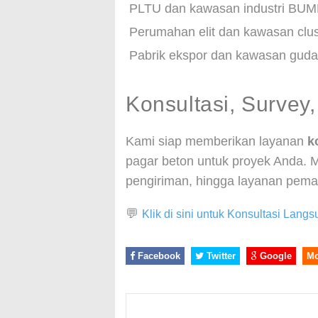
PLTU dan kawasan industri BU
Perumahan elit dan kawasan clus
Pabrik ekspor dan kawasan gudan
Konsultasi, Surve
Kami siap memberikan layanan
k
pagar beton untuk proyek Anda. Mu
pengiriman, hingga layanan pemas
💬
Klik di sini untuk Konsultasi Lan
Facebook
Twitter
Google
M