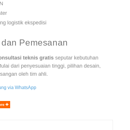
MN
ter
g logistik ekspedisi
y, dan Pemesanan
onsultasi teknis gratis
seputar kebutuhan
lai dari penyesuaian tinggi, pilihan desain,
angan oleh tim ahli.
gsung via WhatsApp
ore