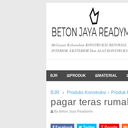
Melayani Kebutuhan KONSTRUKSI, RENOVASI,
INTERIOR, EKSTERIOR Dan ALAT KONSTRUKS
BJR
PRODUK
MATERIAL
›
BJR
Produks Konstruksi
›
Produk
pagar teras ruma
By
Beton Jaya Readymix
Facebook
Twitter
Google
M