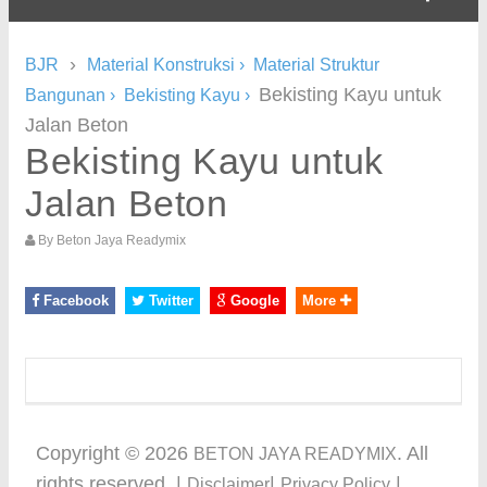
›
BJR
Material Konstruksi
›
Material Struktur
Bekisting Kayu untuk
Bangunan
›
Bekisting Kayu
›
Jalan Beton
Bekisting Kayu untuk
Jalan Beton
By
Beton Jaya Readymix
Facebook
Twitter
Google
More
Copyright ©
2026
. All
BETON JAYA READYMIX
rights reserved. |
|
|
Disclaimer
Privacy Policy