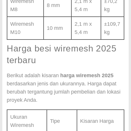
Wiremesh
2,1 m x
±70,2
8 mm
M8
5,4 m
kg
Wiremesh
2,1 m x
±109,7
10 mm
M10
5,4 m
kg
Harga besi wiremesh 2025
terbaru
Berikut adalah kisaran
harga wiremesh 2025
berdasarkan jenis dan ukurannya. Harga dapat
berubah tergantung jumlah pembelian dan lokasi
proyek Anda.
Ukuran
Tipe
Kisaran Harga
Wiremesh