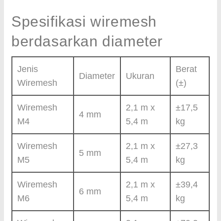
Spesifikasi wiremesh
berdasarkan diameter
Jenis
Berat
Diameter
Ukuran
Wiremesh
(±)
Wiremesh
2,1 m x
±17,5
4 mm
M4
5,4 m
kg
Wiremesh
2,1 m x
±27,3
5 mm
M5
5,4 m
kg
Wiremesh
2,1 m x
±39,4
6 mm
M6
5,4 m
kg