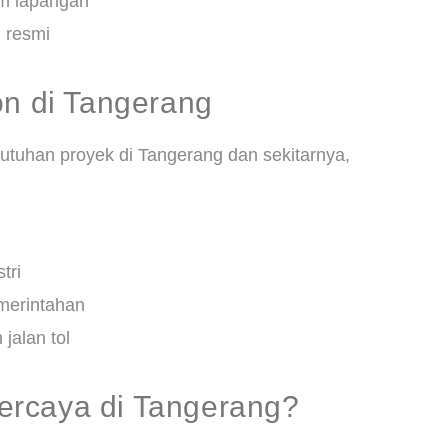
im lapangan
 resmi
on di Tangerang
utuhan proyek di Tangerang dan sekitarnya,
tri
merintahan
alan tol
rcaya di Tangerang?