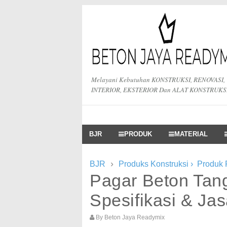
Melayani Kebutuhan KONSTRUKSI, RENOVASI,
INTERIOR, EKSTERIOR Dan ALAT KONSTRUKS
BJR
PRODUK
MATERIAL
›
BJR
Produks Konstruksi
›
Produk
Pagar Beton Tan
Spesifikasi & J
By
Beton Jaya Readymix