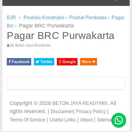
›
BJR
Produks Konstruksi
›
Produk Pembatas
›
Pagar
Pagar BRC Purwakarta
Brc
›
Pagar BRC Purwakarta
By
Beton Jaya Readymix
Facebook
Twitter
Google
More
Copyright ©
2026
. All
BETON JAYA READYMIX
rights reserved. |
|
|
Disclaimer
Privacy Policy
|
|
|
Terms Of Service
Useful Links
About
Sitemap