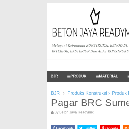
Melayani Kebutuhan KONSTRUKSI, RENOVASI,
INTERIOR, EKSTERIOR Dan ALAT KONSTRUKS
BJR
PRODUK
MATERIAL
›
BJR
Produks Konstruksi
›
Produk
Pagar BRC Sum
By
Beton Jaya Readymix
Facebook
Twitter
Google
M