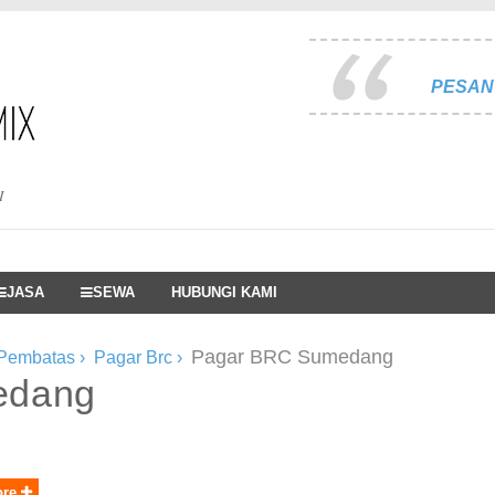
PESAN 
I
JASA
SEWA
HUBUNGI KAMI
Pagar BRC Sumedang
 Pembatas
›
Pagar Brc
›
edang
ore