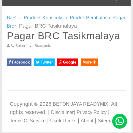
›
BJR
Produks Konstruksi
›
Produk Pembatas
›
Pagar
Pagar BRC Tasikmalaya
Brc
›
Pagar BRC Tasikmalaya
By
Beton Jaya Readymix
Facebook
Twitter
Google
More
Copyright ©
2026
. All
BETON JAYA READYMIX
rights reserved. |
|
|
Disclaimer
Privacy Policy
|
|
|
Terms Of Service
Useful Links
About
Sitemap