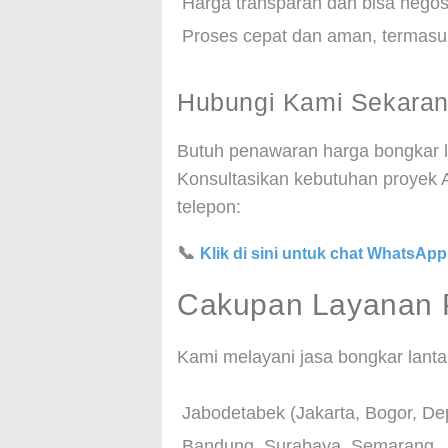
Harga transparan dan bisa negos
Proses cepat dan aman, termasu
Hubungi Kami Sekara
Butuh penawaran harga bongkar l
Konsultasikan kebutuhan proyek 
telepon:
📞
Klik di sini untuk chat WhatsAp
Cakupan Layanan 
Kami melayani jasa bongkar lantai
Jabodetabek (Jakarta, Bogor, De
Bandung, Surabaya, Semarang