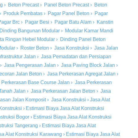
ng
›
Beton Precast
›
Panel Beton Precast
›
Beton
›
Produk Pembatas
›
Pagar Panel Beton
›
Pagar
Pagar Brc
›
Pagar Besi
›
Pagar Batu Alam
›
Kanstin
Dinding Bangunan Modular
›
Modular Kamar Mandi
ta Ringan Hebel Modular
›
Dinding Panel Beton
Modular
›
Roster Beton
›
Jasa Konstruksi
›
Jasa Jalan
rastruktur Jalan
›
Jasa Pemadatan dan Persiapan
›
Jasa Pengerasan Jalan
›
Jasa Paving Block Jalan
›
ecoran Jalan Beton
›
Jasa Perkerasan Agregat Jalan
›
 Perkerasan Base Course Jalan
›
Jasa Perkerasan
Tanah Jalan
›
Jasa Perkerasan Jalan Beton
›
Jasa
rasan Jalan Komposit
›
Jasa Konstruksi
›
Jasa Alat
Konstruksi
›
Estimasi Biaya Jasa Alat Konstruksi
struksi Bogor
›
Estimasi Biaya Jasa Alat Konstruksi
struksi Tangerang
›
Estimasi Biaya Jasa Alat
sa Alat Konstruksi Karawang
›
Estimasi Biaya Jasa Alat