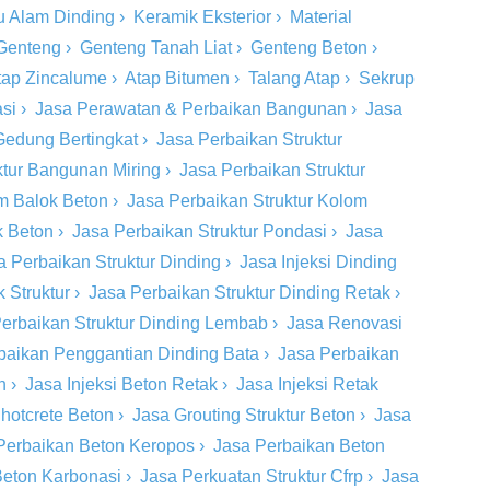
u Alam Dinding
›
Keramik Eksterior
›
Material
Genteng
›
Genteng Tanah Liat
›
Genteng Beton
›
tap Zincalume
›
Atap Bitumen
›
Talang Atap
›
Sekrup
si
›
Jasa Perawatan & Perbaikan Bangunan
›
Jasa
Gedung Bertingkat
›
Jasa Perbaikan Struktur
ktur Bangunan Miring
›
Jasa Perbaikan Struktur
om Balok Beton
›
Jasa Perbaikan Struktur Kolom
k Beton
›
Jasa Perbaikan Struktur Pondasi
›
Jasa
a Perbaikan Struktur Dinding
›
Jasa Injeksi Dinding
 Struktur
›
Jasa Perbaikan Struktur Dinding Retak
›
erbaikan Struktur Dinding Lembab
›
Jasa Renovasi
baikan Penggantian Dinding Bata
›
Jasa Perbaikan
n
›
Jasa Injeksi Beton Retak
›
Jasa Injeksi Retak
hotcrete Beton
›
Jasa Grouting Struktur Beton
›
Jasa
Perbaikan Beton Keropos
›
Jasa Perbaikan Beton
Beton Karbonasi
›
Jasa Perkuatan Struktur Cfrp
›
Jasa