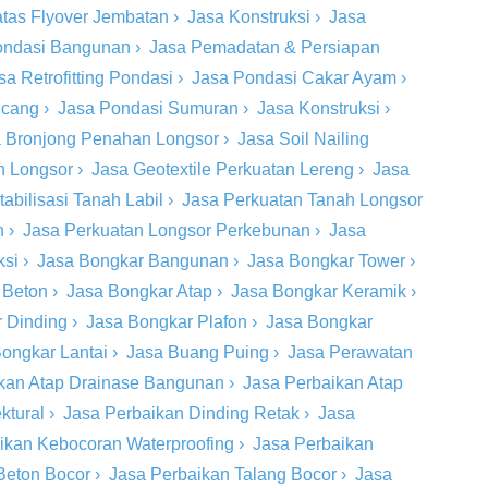
tas Flyover Jembatan
›
Jasa Konstruksi
›
Jasa
ondasi Bangunan
›
Jasa Pemadatan & Persiapan
sa Retrofitting Pondasi
›
Jasa Pondasi Cakar Ayam
›
ncang
›
Jasa Pondasi Sumuran
›
Jasa Konstruksi
›
 Bronjong Penahan Longsor
›
Jasa Soil Nailing
h Longsor
›
Jasa Geotextile Perkuatan Lereng
›
Jasa
tabilisasi Tanah Labil
›
Jasa Perkuatan Tanah Longsor
n
›
Jasa Perkuatan Longsor Perkebunan
›
Jasa
ksi
›
Jasa Bongkar Bangunan
›
Jasa Bongkar Tower
›
 Beton
›
Jasa Bongkar Atap
›
Jasa Bongkar Keramik
›
 Dinding
›
Jasa Bongkar Plafon
›
Jasa Bongkar
ongkar Lantai
›
Jasa Buang Puing
›
Jasa Perawatan
kan Atap Drainase Bangunan
›
Jasa Perbaikan Atap
ktural
›
Jasa Perbaikan Dinding Retak
›
Jasa
ikan Kebocoran Waterproofing
›
Jasa Perbaikan
Beton Bocor
›
Jasa Perbaikan Talang Bocor
›
Jasa