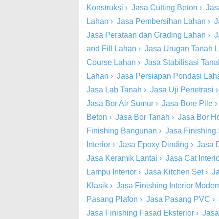
Konstruksi
›
Jasa Cutting Beton
›
Jas
Lahan
›
Jasa Pembersihan Lahan
›
J
Jasa Perataan dan Grading Lahan
›
J
and Fill Lahan
›
Jasa Urugan Tanah 
Course Lahan
›
Jasa Stabilisasi Tan
Lahan
›
Jasa Persiapan Pondasi Lah
Jasa Lab Tanah
›
Jasa Uji Penetrasi
Jasa Bor Air Sumur
›
Jasa Bore Pile
Beton
›
Jasa Bor Tanah
›
Jasa Bor Ho
Finishing Bangunan
›
Jasa Finishing 
Interior
›
Jasa Epoxy Dinding
›
Jasa 
Jasa Keramik Lantai
›
Jasa Cat Inter
Lampu Interior
›
Jasa Kitchen Set
›
Ja
Klasik
›
Jasa Finishing Interior Moder
Pasang Plafon
›
Jasa Pasang PVC
›
Jasa Finishing Fasad Eksterior
›
Jasa