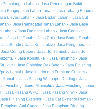
a Pematangan Lahan
›
Jasa Pemotongan Bukit
asa Pengupasan Lahan Tanah
›
Jasa Tebang Pohon
›
asa Elevasi Lahan
›
Jasa Badan Lahan
›
Jasa Cut
Lahan
›
Jasa Pemadatan Tanah Lahan
›
Jasa Base
ah Lahan
›
Jasa Drainase Lahan
›
Jasa Geotekstil
an
›
Jasa Uji Tanah
›
Jasa Cpt
›
Jasa Boring Tanah
›
›
JasaSondir
›
Jasa Konstruksi
›
Jasa Pengeboran
›
›
Jasa Coring Beton
›
Jasa Bor Tembok
›
Jasa Bor
rizontal
›
Jasa Konstruksi
›
Jasa Finishing
›
Jasa
Struktur
›
Jasa Finishing Dak Beton
›
Jasa Finishing
Epoxy Lantai
›
Jasa Interior dan Furniture Custom
›
ior Rumah
›
Jasa Pasang Wallpaper Dinding
›
Jasa
sa Finishing Interior Minimalis
›
Jasa Finishing Interior
n
›
Jasa Pasang WPC
›
Jasa Pasang Vinyl
›
Jasa
Jasa Finishing Eksterior
›
Jasa Cat Eksterior Rumah
›
 Pelapisan Anti Cuaca
›
Jasa Pelapisan Dinding