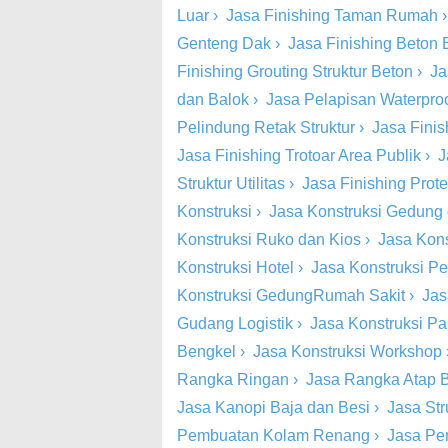
Luar
›
Jasa Finishing Taman Rumah
Genteng Dak
›
Jasa Finishing Beton
Finishing Grouting Struktur Beton
›
Ja
dan Balok
›
Jasa Pelapisan Waterproo
Pelindung Retak Struktur
›
Jasa Finish
Jasa Finishing Trotoar Area Publik
›
J
Struktur Utilitas
›
Jasa Finishing Prot
Konstruksi
›
Jasa Konstruksi Gedung
Konstruksi Ruko dan Kios
›
Jasa Kons
Konstruksi Hotel
›
Jasa Konstruksi Pe
Konstruksi GedungRumah Sakit
›
Jas
Gudang Logistik
›
Jasa Konstruksi Pa
Bengkel
›
Jasa Konstruksi Workshop
Rangka Ringan
›
Jasa Rangka Atap 
Jasa Kanopi Baja dan Besi
›
Jasa St
Pembuatan Kolam Renang
›
Jasa Pe