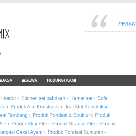
PESAN 
I
JASA
SEWA
HUBUNGI KAMI
Interior
›
Kitchen set pabrikan
›
Kamar set
›
Sofa
ksi
›
Produk Alat Konstruksi
›
Jual Alat Konstruksi
Berat Tambang
›
Produk Pondasi & Struktur
›
Produk
ile
›
Produk Mini Pile
›
Produk Strauss Pile
›
Produk
Pondasi Cakar Ayam
›
Produk Pondasi Sumuran
›