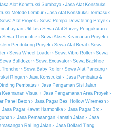
Jasa Alat Konstruksi Surabaya
›
Jasa Alat Konstruksi
truksi Metode Lembur
›
Jasa Alat Konstruksi Termasuk
Sewa Alat Proyek
›
Sewa Pompa Dewatering Proyek
›
ncahayaan Utilitas
›
Sewa Alat Survey Pengukuran
›
›
Sewa Theodolite
›
Sewa Akses Keamanan Proyek
›
stem Pendukung Proyek
›
Sewa Alat Berat
›
Sewa
der
›
Sewa Wheel Loader
›
Sewa Vibro Roller
›
Sewa
Sewa Bulldozer
›
Sewa Excavator
›
Sewa Backhoe
 Trencher
›
Sewa Baby Roller
›
Sewa Alat Pancang
›
ruksi Ringan
›
Jasa Konstruksi
›
Jasa Pembatas &
Dinding Pembatas
›
Jasa Pengaman Sisi Jalan
m Keamanan Visual
›
Jasa Pengamanan Area Proyek
›
ar Panel Beton
›
Jasa Pagar Besi Hollow Wiremesh
›
›
Jasa Pagar Kawat Harmonika
›
Jasa Pagar Brc
›
ngunan
›
Jasa Pemasangan Kanstin Jalan
›
Jasa
emasangan Railing Jalan
›
Jasa Bollard Tiang