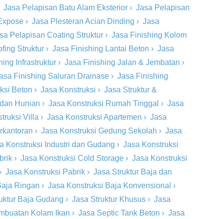
›
Jasa Pelapisan Batu Alam Eksterior
›
Jasa Pelapisan
 Expose
›
Jasa Plesteran Acian Dinding
›
Jasa
sa Pelapisan Coating Struktur
›
Jasa Finishing Kolom
fing Struktur
›
Jasa Finishing Lantai Beton
›
Jasa
ing Infrastruktur
›
Jasa Finishing Jalan & Jembatan
›
asa Finishing Saluran Drainase
›
Jasa Finishing
eksi Beton
›
Jasa Konstruksi
›
Jasa Struktur &
 dan Hunian
›
Jasa Konstruksi Rumah Tinggal
›
Jasa
truksi Villa
›
Jasa Konstruksi Apartemen
›
Jasa
rkantoran
›
Jasa Konstruksi Gedung Sekolah
›
Jasa
a Konstruksi Industri dan Gudang
›
Jasa Konstruksi
brik
›
Jasa Konstruksi Cold Storage
›
Jasa Konstruksi
›
Jasa Konstruksi Pabrik
›
Jasa Struktur Baja dan
Baja Ringan
›
Jasa Konstruksi Baja Konvensional
›
ruktur Baja Gudang
›
Jasa Struktur Khusus
›
Jasa
mbuatan Kolam Ikan
›
Jasa Septic Tank Beton
›
Jasa