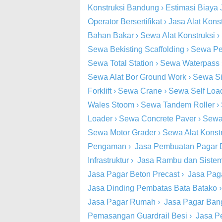
Konstruksi Bandung
›
Estimasi Biaya 
Operator Bersertifikat
›
Jasa Alat Kons
Bahan Bakar
›
Sewa Alat Konstruksi
›
Sewa Bekisting Scaffolding
›
Sewa Pe
Sewa Total Station
›
Sewa Waterpass
Sewa Alat Bor Ground Work
›
Sewa Si
Forklift
›
Sewa Crane
›
Sewa Self Loa
Wales Stoom
›
Sewa Tandem Roller
›
Loader
›
Sewa Concrete Paver
›
Sewa
Sewa Motor Grader
›
Sewa Alat Konst
Pengaman
›
Jasa Pembuatan Pagar 
Infrastruktur
›
Jasa Rambu dan Siste
Jasa Pagar Beton Precast
›
Jasa Pag
Jasa Dinding Pembatas Bata Batako
Jasa Pagar Rumah
›
Jasa Pagar Ba
Pemasangan Guardrail Besi
›
Jasa P