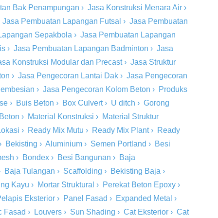
tan Bak Penampungan
›
Jasa Konstruksi Menara Air
›
›
Jasa Pembuatan Lapangan Futsal
›
Jasa Pembuatan
Lapangan Sepakbola
›
Jasa Pembuatan Lapangan
is
›
Jasa Pembuatan Lapangan Badminton
›
Jasa
asa Konstruksi Modular dan Precast
›
Jasa Struktur
ton
›
Jasa Pengecoran Lantai Dak
›
Jasa Pengecoran
 Pembesian
›
Jasa Pengecoran Kolom Beton
›
Produks
ase
›
Buis Beton
›
Box Culvert
›
U ditch
›
Gorong
 Beton
›
Material Konstruksi
›
Material Struktur
Lokasi
›
Ready Mix Mutu
›
Ready Mix Plant
›
Ready
›
Bekisting
›
Aluminium
›
Semen Portland
›
Besi
mesh
›
Bondex
›
Besi Bangunan
›
Baja
›
Baja Tulangan
›
Scaffolding
›
Bekisting Baja
›
ing Kayu
›
Mortar Struktural
›
Perekat Beton Epoxy
›
elapis Eksterior
›
Panel Fasad
›
Expanded Metal
›
c Fasad
›
Louvers
›
Sun Shading
›
Cat Eksterior
›
Cat