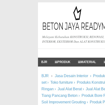
Melayani Kebutuhan KONSTRUKSI, RENOVASI,
INTERIOR, EKSTERIOR Dan ALAT KONSTRUKS
BJR
PRODUK
MATERIAL
›
BJR
Jasa Desain Interior
›
Produk 
set
›
Toko furniture
›
Produks Konstru
Ringan
›
Jual Alat Berat
›
Jual Alat 
Tiang Pancang Beton
›
Produk Bore P
Soil Improvement Grouting
›
Produk 