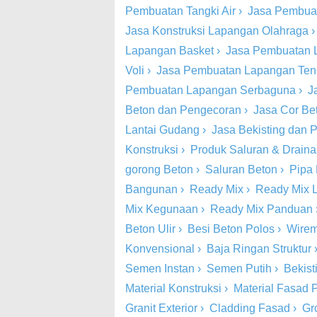
Pembuatan Tangki Air
›
Jasa Pembua
Jasa Konstruksi Lapangan Olahraga
Lapangan Basket
›
Jasa Pembuatan 
Voli
›
Jasa Pembuatan Lapangan Ten
Pembuatan Lapangan Serbaguna
›
J
Beton dan Pengecoran
›
Jasa Cor Be
Lantai Gudang
›
Jasa Bekisting dan
Konstruksi
›
Produk Saluran & Drain
gorong Beton
›
Saluran Beton
›
Pipa
Bangunan
›
Ready Mix
›
Ready Mix 
Mix Kegunaan
›
Ready Mix Panduan
Beton Ulir
›
Besi Beton Polos
›
Wire
Konvensional
›
Baja Ringan Struktur
Semen Instan
›
Semen Putih
›
Bekist
Material Konstruksi
›
Material Fasad P
Granit Exterior
›
Cladding Fasad
›
Gr