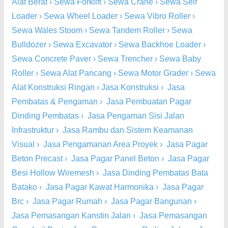
Alat Berat
›
Sewa Forklift
›
Sewa Crane
›
Sewa Self
Loader
›
Sewa Wheel Loader
›
Sewa Vibro Roller
›
Sewa Wales Stoom
›
Sewa Tandem Roller
›
Sewa
Bulldozer
›
Sewa Excavator
›
Sewa Backhoe Loader
›
Sewa Concrete Paver
›
Sewa Trencher
›
Sewa Baby
Roller
›
Sewa Alat Pancang
›
Sewa Motor Grader
›
Sewa
Alat Konstruksi Ringan
›
Jasa Konstruksi
›
Jasa
Pembatas & Pengaman
›
Jasa Pembuatan Pagar
Dinding Pembatas
›
Jasa Pengaman Sisi Jalan
Infrastruktur
›
Jasa Rambu dan Sistem Keamanan
Visual
›
Jasa Pengamanan Area Proyek
›
Jasa Pagar
Beton Precast
›
Jasa Pagar Panel Beton
›
Jasa Pagar
Besi Hollow Wiremesh
›
Jasa Dinding Pembatas Bata
Batako
›
Jasa Pagar Kawat Harmonika
›
Jasa Pagar
Brc
›
Jasa Pagar Rumah
›
Jasa Pagar Bangunan
›
Jasa Pemasangan Kanstin Jalan
›
Jasa Pemasangan