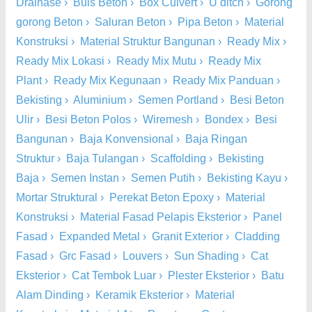
Drainase
›
Buis Beton
›
Box Culvert
›
U ditch
›
Gorong
gorong Beton
›
Saluran Beton
›
Pipa Beton
›
Material
Konstruksi
›
Material Struktur Bangunan
›
Ready Mix
›
Ready Mix Lokasi
›
Ready Mix Mutu
›
Ready Mix
Plant
›
Ready Mix Kegunaan
›
Ready Mix Panduan
›
Bekisting
›
Aluminium
›
Semen Portland
›
Besi Beton
Ulir
›
Besi Beton Polos
›
Wiremesh
›
Bondex
›
Besi
Bangunan
›
Baja Konvensional
›
Baja Ringan
Struktur
›
Baja Tulangan
›
Scaffolding
›
Bekisting
Baja
›
Semen Instan
›
Semen Putih
›
Bekisting Kayu
›
Mortar Struktural
›
Perekat Beton Epoxy
›
Material
Konstruksi
›
Material Fasad Pelapis Eksterior
›
Panel
Fasad
›
Expanded Metal
›
Granit Exterior
›
Cladding
Fasad
›
Grc Fasad
›
Louvers
›
Sun Shading
›
Cat
Eksterior
›
Cat Tembok Luar
›
Plester Eksterior
›
Batu
Alam Dinding
›
Keramik Eksterior
›
Material